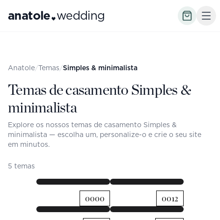
anatole
wedding
Anatole
/
Temas
/
Simples & minimalista
Temas de casamento Simples &
minimalista
Explore os nossos temas de casamento Simples &
minimalista — escolha um, personalize-o e crie o seu site
em minutos.
5 temas
INÍCIO
PROGRAMA
INÍCIO
PROGRAMA
0000
0012
Maria &
MARIA &
João
JOÃO
INÍCIO
PROGRAMA
INÍCIO
PROGRAMA