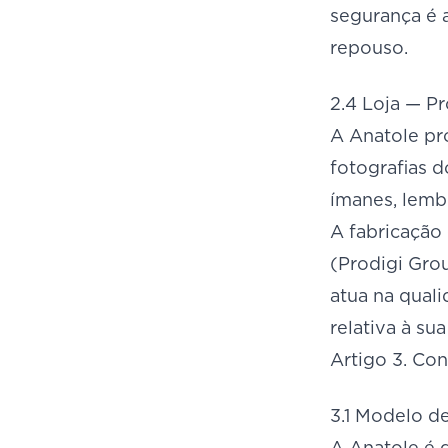
segurança é 
repouso.
2.4 Loja — Pr
A Anatole pr
fotografias d
ímanes, lemb
A fabricação
(Prodigi Gro
atua na qual
relativa à su
Artigo 3. Con
3.1 Modelo d
A Anatole é g