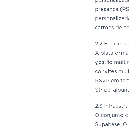
presença (RS
personalizado
cartões de a
2.2 Funcional
A plataforma
gestão multim
convites mul
RSVP em temp
Stripe, álbun
2.3 Infraestr
O conjunto d
Supabase. O 