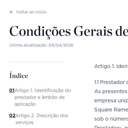
Voltar ao início
Condições Gerais d
Última atualização: 09/04/2026
Artigo 1. Ide
Índice
1.1 Prestador
01
Artigo 1. Identificação do
As presentes
prestador e âmbito de
empresa unip
aplicação
Square Ramea
02
Artigo 2. Descrição dos
sob o númer
serviços
Prestador», 