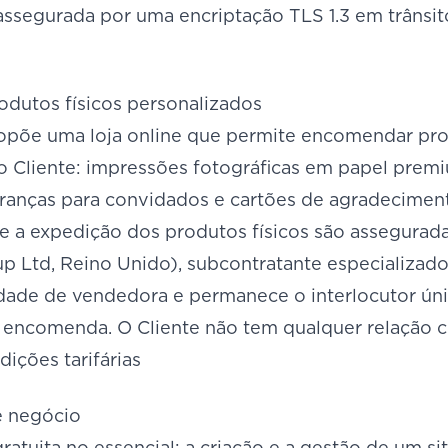
assegurada por uma encriptação TLS 1.3 em trânsi
odutos físicos personalizados
opõe uma loja online que permite encomendar pro
o Cliente: impressões fotográficas em papel premiu
ranças para convidados e cartões de agradecimen
 e a expedição dos produtos físicos são assegurad
up Ltd, Reino Unido), subcontratante especializad
idade de vendedora e permanece o interlocutor úni
a encomenda. O Cliente não tem qualquer relação co
dições tarifárias
e negócio
ratuita no essencial: a criação e a gestão de um 