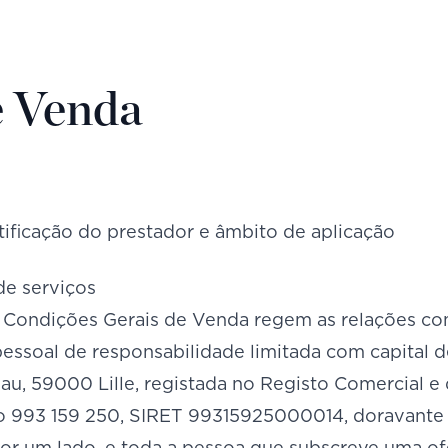
e Venda
ntificação do prestador e âmbito de aplicação
 de serviços
 Condições Gerais de Venda regem as relações co
essoal de responsabilidade limitada com capital d
u, 59000 Lille, registada no Registo Comercial e 
o 993 159 250, SIRET 99315925000014, doravante
por um lado, e toda a pessoa que subscreve uma 