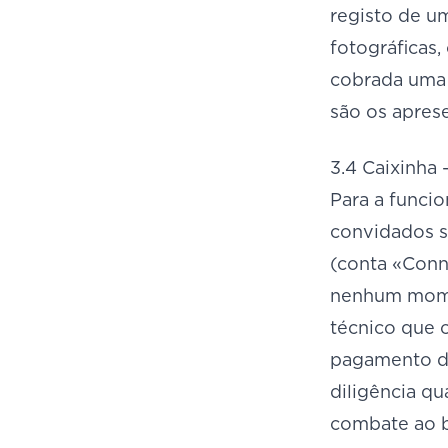
registo de u
fotográficas,
cobrada uma c
são os apre
3.4 Caixinha 
Para a funcio
convidados s
(conta «Conn
nenhum momen
técnico que c
pagamento do
diligência qu
combate ao b