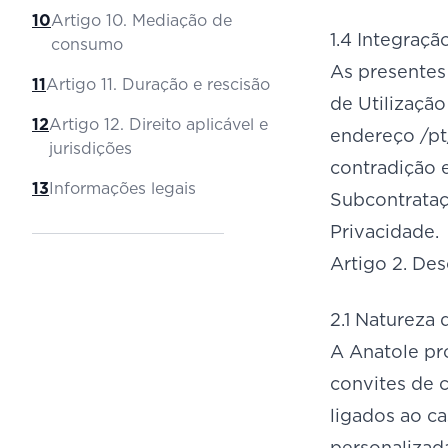
10
Artigo 10. Mediação de
1.4 Integraç
consumo
As presentes
11
Artigo 11. Duração e rescisão
de Utilizaçã
12
Artigo 12. Direito aplicável e
endereço /pt/
jurisdições
contradição 
13
Informações legais
Subcontrataç
Privacidade.
Artigo 2. Des
2.1 Natureza 
A Anatole pr
convites de 
ligados ao c
personalizad