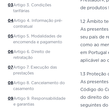
03
Artigo 3. Condições
de produtos 
tarifárias
04
Artigo 4. Informação pré-
1.2 Âmbito ter
contratual
As presentes
05
Artigo 5. Modalidades de
seu país de r
encomenda e pagamento
como ao merc
06
Artigo 6. Direito de
em Portugal e
retratação
aplicável ao 
07
Artigo 7. Execução das
prestações
1.3 Proteção
As presentes
08
Artigo 8. Cancelamento do
casamento
Código do Co
do direito d
09
Artigo 9. Responsabilidade
e garantias
seguintes do