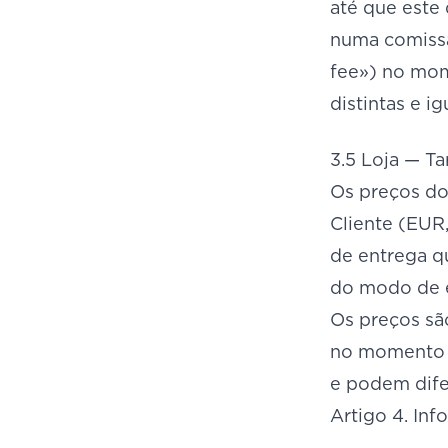
até que este 
numa comissão
fee») no mom
distintas e 
3.5 Loja — Ta
Os preços do
Cliente (EUR
de entrega q
do modo de e
Os preços sã
no momento d
e podem dife
Artigo 4. Inf