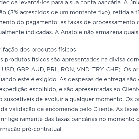
decida levantá-los para a sua conta bancária. A ú
 (3% acrescidos de um montante fixo), retida a tí
ento do pagamento; as taxas de processamento 
igualmente indicadas. A Anatole não armazena quai
rifação dos produtos físicos
s produtos físicos são apresentados na divisa cor
, USD, GBP, AUD, BRL, RON, VND, TRY, CHF). Os pre
uando este é exigido. As despesas de entrega são 
xpedição escolhido, e são apresentadas ao Client
o suscetíveis de evoluir a qualquer momento. Os p
a validação da encomenda pelo Cliente. As taxas 
rir ligeiramente das taxas bancárias no momento d
ormação pré-contratual