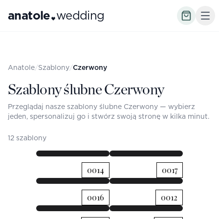
anatole
wedding
Anatole
/
Szablony
/
Czerwony
Szablony ślubne Czerwony
Przeglądaj nasze szablony ślubne Czerwony — wybierz
jeden, spersonalizuj go i stwórz swoją stronę w kilka minut.
12 szablony
START
PROGRAM
START
PROGRAM
0014
Zuzanna
0017
ZUZANNA
&
& ANTONI
START
PROGRAM
START
PROGRAM
Antoni
0016
0012
Zuzanna
ZUZANNA
sobota, 19
sobota, 19
czerwca 2027
& ANTONI
czerwca 2027
120
08
45
30
START
PROGRAM
START
PROGRAM
DNI
GODZ
MIN
SEK