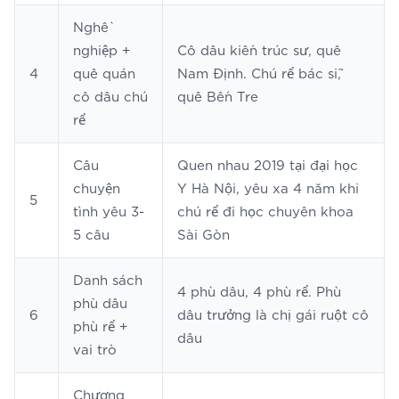
Nghề
nghiệp +
Cô dâu kiến trúc sư, quê
4
quê quán
Nam Định. Chú rể bác sĩ,
cô dâu chú
quê Bến Tre
rể
Câu
Quen nhau 2019 tại đại học
chuyện
Y Hà Nội, yêu xa 4 năm khi
5
tình yêu 3-
chú rể đi học chuyên khoa
5 câu
Sài Gòn
Danh sách
4 phù dâu, 4 phù rể. Phù
phù dâu
6
dâu trưởng là chị gái ruột cô
phù rể +
dâu
vai trò
Chương