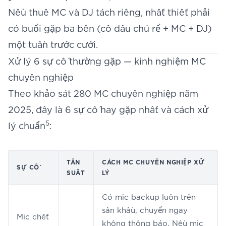
Nếu thuê MC và DJ tách riêng, nhất thiết phải
có buổi gặp ba bên (cô dâu chú rể + MC + DJ)
một tuần trước cưới.
Xử lý 6 sự cố thường gặp — kinh nghiệm MC
chuyên nghiệp
Theo khảo sát 280 MC chuyên nghiệp năm
2025, đây là 6 sự cố hay gặp nhất và cách xử
5
lý chuẩn
:
TẦN
CÁCH MC CHUYÊN NGHIỆP XỬ
SỰ CỐ
SUẤT
LÝ
Có mic backup luôn trên
sân khấu, chuyển ngay
Mic chết
không thông báo. Nếu mic