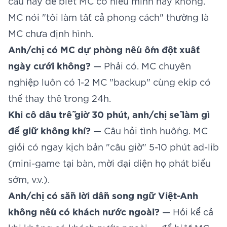
câu này để biết MC có hiểu mình hay không.
MC nói "tôi làm tất cả phong cách" thường là
MC chưa định hình.
Anh/chị có MC dự phòng nếu ốm đột xuất
ngày cưới không?
— Phải có. MC chuyên
nghiệp luôn có 1-2 MC "backup" cùng ekip có
thể thay thế trong 24h.
Khi cô dâu trễ giờ 30 phút, anh/chị sẽ làm gì
để giữ không khí?
— Câu hỏi tình huống. MC
giỏi có ngay kịch bản "câu giờ" 5-10 phút ad-lib
(mini-game tại bàn, mời đại diện họ phát biểu
sớm, v.v.).
Anh/chị có sẵn lời dẫn song ngữ Việt-Anh
không nếu có khách nước ngoài?
— Hỏi kể cả