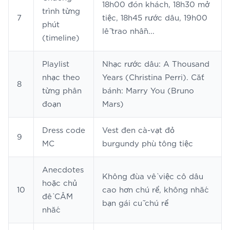
18h00 đón khách, 18h30 mở
trình từng
7
tiệc, 18h45 rước dâu, 19h00
phút
lễ trao nhẫn...
(timeline)
Playlist
Nhạc rước dâu: A Thousand
nhạc theo
Years (Christina Perri). Cắt
8
từng phân
bánh: Marry You (Bruno
đoạn
Mars)
Dress code
Vest đen cà-vạt đỏ
9
MC
burgundy phù tông tiệc
Anecdotes
Không đùa về việc cô dâu
hoặc chủ
10
cao hơn chú rể, không nhắc
đề CẤM
bạn gái cũ chú rể
nhắc