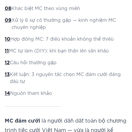
08
Khác biệt MC theo vùng miền
09
Xử lý 6 sự cố thường gặp — kinh nghiệm MC
chuyên nghiệp
10
Hợp đồng MC: 7 điều khoản không thể thiếu
11
MC tự làm (DIY): khi bạn thân lên sân khấu
12
Câu hỏi thường gặp
13
Kết luận: 3 nguyên tắc chọn MC đám cưới đáng
đầu tư
14
Nguồn tham khảo
MC đám cưới
là người dẫn dắt toàn bộ chương
trình tiệc cưới Việt Nam — vừa là người kể