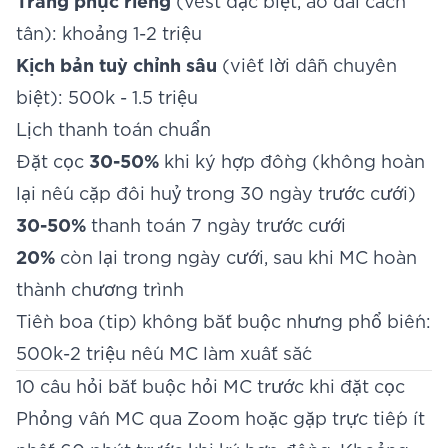
Trang phục riêng
(vest đặc biệt, áo dài cách
tân): khoảng 1-2 triệu
Kịch bản tuỳ chỉnh sâu
(viết lời dẫn chuyên
biệt): 500k - 1.5 triệu
Lịch thanh toán chuẩn
Đặt cọc
30-50%
khi ký hợp đồng (không hoàn
lại nếu cặp đôi huỷ trong 30 ngày trước cưới)
30-50%
thanh toán 7 ngày trước cưới
20%
còn lại trong ngày cưới, sau khi MC hoàn
thành chương trình
Tiền boa (tip) không bắt buộc nhưng phổ biến:
500k-2 triệu nếu MC làm xuất sắc
10 câu hỏi bắt buộc hỏi MC trước khi đặt cọc
Phỏng vấn MC qua Zoom hoặc gặp trực tiếp ít