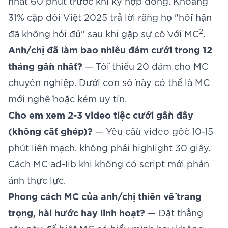
nhất 60 phút trước khi ký hợp đồng. Khoảng
31% cặp đôi Việt 2025 trả lời rằng họ "hối hận
2
đã không hỏi đủ" sau khi gặp sự cố với MC
.
Anh/chị đã làm bao nhiêu đám cưới trong 12
tháng gần nhất?
— Tối thiểu 20 đám cho MC
chuyên nghiệp. Dưới con số này có thể là MC
mới nghề hoặc kém uy tín.
Cho em xem 2-3 video tiệc cưới gần đây
(không cắt ghép)?
— Yêu cầu video gốc 10-15
phút liền mạch, không phải highlight 30 giây.
Cách MC ad-lib khi không có script mới phản
ánh thực lực.
Phong cách MC của anh/chị thiên về trang
trọng, hài hước hay linh hoạt?
— Đặt thẳng