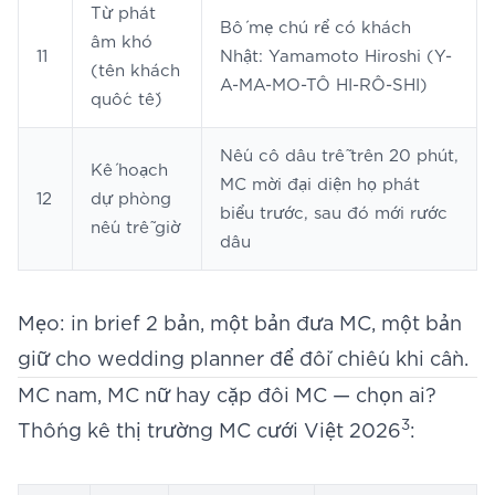
Từ phát
Bố mẹ chú rể có khách
âm khó
11
Nhật: Yamamoto Hiroshi (Y-
(tên khách
A-MA-MO-TÔ HI-RÔ-SHI)
quốc tế)
Nếu cô dâu trễ trên 20 phút,
Kế hoạch
MC mời đại diện họ phát
12
dự phòng
biểu trước, sau đó mới rước
nếu trễ giờ
dâu
Mẹo: in brief 2 bản, một bản đưa MC, một bản
giữ cho wedding planner để đối chiếu khi cần.
MC nam, MC nữ hay cặp đôi MC — chọn ai?
3
Thống kê thị trường MC cưới Việt 2026
: