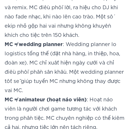
và remix. MC điều phối lời, ra hiệu cho DJ khi
nào fade nhạc, khi nào lên cao trào. Một số
ekip nhỏ gộp hai vai nhưng không khuyến
khích cho tiệc trên 150 khách.
MC ≠ wedding planner
: Wedding planner lo
logistics tổng thể (đặt nhà hàng, in thiệp, hoa,
đoàn xe). MC chỉ xuất hiện ngày cưới và chỉ
điều phối phần sân khấu. Một wedding planner
tốt sẽ giúp tuyển MC nhưng không thay được
vai MC.
MC ≠ animateur (hoạt náo viên)
: Hoạt náo
viên là người chơi game tương tác với khách
trong phần tiệc. MC chuyên nghiệp có thể kiêm
cả hai, nhưng tiệc lớn nên tách riêng.