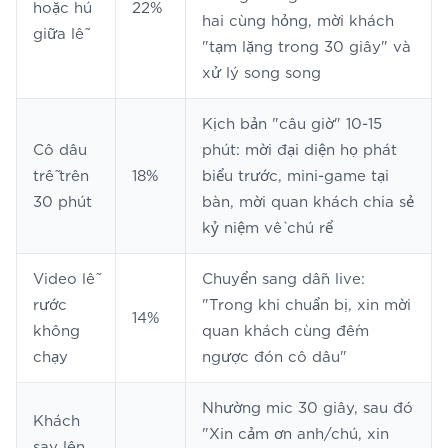
hoặc hú
22%
hai cùng hỏng, mời khách
giữa lễ
"tạm lặng trong 30 giây" và
xử lý song song
Kịch bản "câu giờ" 10-15
Cô dâu
phút: mời đại diện họ phát
trễ trên
18%
biểu trước, mini-game tại
30 phút
bàn, mời quan khách chia sẻ
kỷ niệm về chú rể
Video lễ
Chuyển sang dẫn live:
rước
"Trong khi chuẩn bị, xin mời
14%
không
quan khách cùng đếm
chạy
ngược đón cô dâu"
Nhường mic 30 giây, sau đó
Khách
"Xin cảm ơn anh/chú, xin
say lên