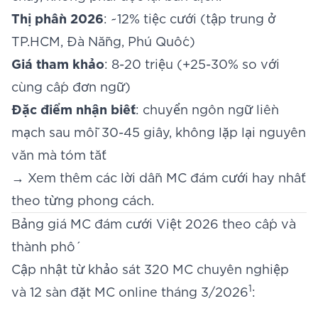
Thị phần 2026
: ~12% tiệc cưới (tập trung ở
TP.HCM, Đà Nẵng, Phú Quốc)
Giá tham khảo
: 8-20 triệu (+25-30% so với
cùng cấp đơn ngữ)
Đặc điểm nhận biết
: chuyển ngôn ngữ liền
mạch sau mỗi 30-45 giây, không lặp lại nguyên
văn mà tóm tắt
→ Xem thêm các
lời dẫn MC đám cưới hay nhất
theo từng phong cách.
Bảng giá MC đám cưới Việt 2026 theo cấp và
thành phố
Cập nhật từ khảo sát 320 MC chuyên nghiệp
1
và 12 sàn đặt MC online tháng 3/2026
: