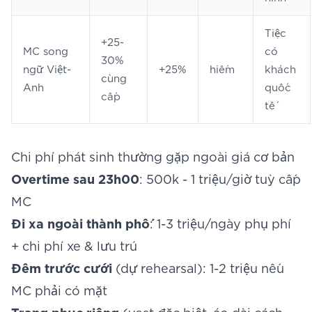
Tiệc
+25-
MC song
có
30%
ngữ Việt-
+25%
hiếm
khách
cùng
Anh
quốc
cấp
tế
Chi phí phát sinh thường gặp ngoài giá cơ bản
Overtime sau 23h00
: 500k - 1 triệu/giờ tuỳ cấp
MC
Đi xa ngoài thành phố
: 1-3 triệu/ngày phụ phí
+ chi phí xe & lưu trú
Đêm trước cưới
(dự rehearsal): 1-2 triệu nếu
MC phải có mặt