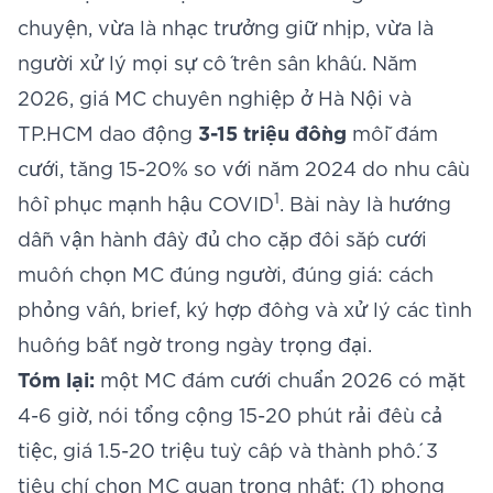
chuyện, vừa là nhạc trưởng giữ nhịp, vừa là
người xử lý mọi sự cố trên sân khấu. Năm
2026, giá MC chuyên nghiệp ở Hà Nội và
TP.HCM dao động
3-15 triệu đồng
mỗi đám
cưới, tăng 15-20% so với năm 2024 do nhu cầu
1
hồi phục mạnh hậu COVID
. Bài này là hướng
dẫn vận hành đầy đủ cho cặp đôi sắp cưới
muốn chọn MC đúng người, đúng giá: cách
phỏng vấn, brief, ký hợp đồng và xử lý các tình
huống bất ngờ trong ngày trọng đại.
Tóm lại:
một MC đám cưới chuẩn 2026 có mặt
4-6 giờ, nói tổng cộng 15-20 phút rải đều cả
tiệc, giá 1.5-20 triệu tuỳ cấp và thành phố. 3
tiêu chí chọn MC quan trọng nhất: (1) phong