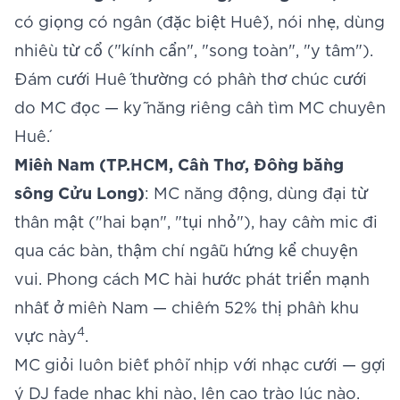
có giọng có ngân (đặc biệt Huế), nói nhẹ, dùng
nhiều từ cổ ("kính cẩn", "song toàn", "y tâm").
Đám cưới Huế thường có phần thơ chúc cưới
do MC đọc — kỹ năng riêng cần tìm MC chuyên
Huế.
Miền Nam (TP.HCM, Cần Thơ, Đồng bằng
sông Cửu Long)
: MC năng động, dùng đại từ
thân mật ("hai bạn", "tụi nhỏ"), hay cầm mic đi
qua các bàn, thậm chí ngẫu hứng kể chuyện
vui. Phong cách MC hài hước phát triển mạnh
nhất ở miền Nam — chiếm 52% thị phần khu
4
vực này
.
MC giỏi luôn biết phối nhịp với
nhạc cưới
— gợi
ý DJ fade nhạc khi nào, lên cao trào lúc nào.