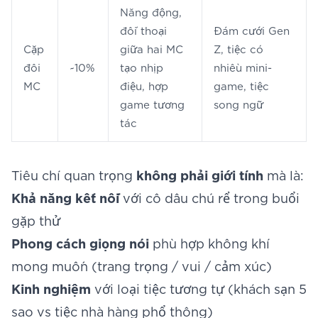
Năng động,
đối thoại
Đám cưới Gen
Cặp
giữa hai MC
Z, tiệc có
đôi
~10%
tạo nhịp
nhiều mini-
MC
điệu, hợp
game, tiệc
game tương
song ngữ
tác
Tiêu chí quan trọng
không phải giới tính
mà là:
Khả năng kết nối
với cô dâu chú rể trong buổi
gặp thử
Phong cách giọng nói
phù hợp không khí
mong muốn (trang trọng / vui / cảm xúc)
Kinh nghiệm
với loại tiệc tương tự (khách sạn 5
sao vs tiệc nhà hàng phổ thông)