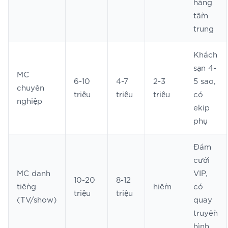
hàng
tầm
trung
Khách
sạn 4-
MC
6-10
4-7
2-3
5 sao,
chuyên
triệu
triệu
triệu
có
nghiệp
ekip
phụ
Đám
cưới
MC danh
VIP,
10-20
8-12
tiếng
hiếm
có
triệu
triệu
(TV/show)
quay
truyền
hình