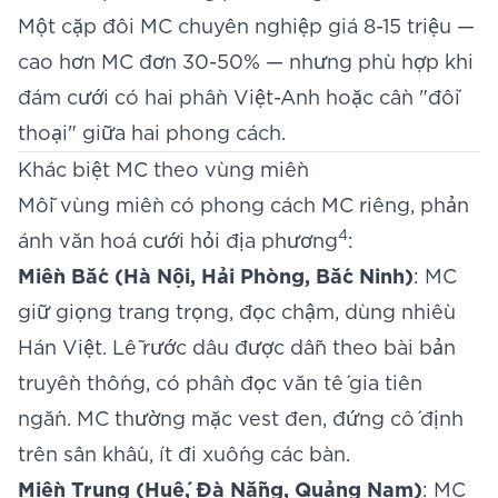
Một cặp đôi MC chuyên nghiệp giá 8-15 triệu —
cao hơn MC đơn 30-50% — nhưng phù hợp khi
đám cưới có hai phần Việt-Anh hoặc cần "đối
thoại" giữa hai phong cách.
Khác biệt MC theo vùng miền
Mỗi vùng miền có phong cách MC riêng, phản
4
ánh văn hoá cưới hỏi địa phương
:
Miền Bắc (Hà Nội, Hải Phòng, Bắc Ninh)
: MC
giữ giọng trang trọng, đọc chậm, dùng nhiều
Hán Việt. Lễ rước dâu được dẫn theo bài bản
truyền thống, có phần đọc văn tế gia tiên
ngắn. MC thường mặc vest đen, đứng cố định
trên sân khấu, ít đi xuống các bàn.
Miền Trung (Huế, Đà Nẵng, Quảng Nam)
: MC