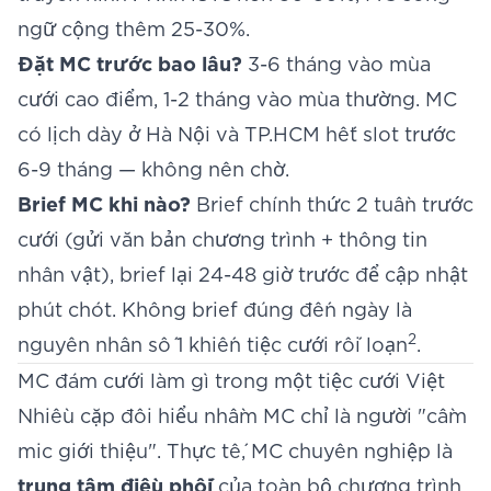
ngữ cộng thêm 25-30%.
Đặt MC trước bao lâu?
3-6 tháng vào mùa
cưới cao điểm, 1-2 tháng vào mùa thường. MC
có lịch dày ở Hà Nội và TP.HCM hết slot trước
6-9 tháng — không nên chờ.
Brief MC khi nào?
Brief chính thức 2 tuần trước
cưới (gửi văn bản chương trình + thông tin
nhân vật), brief lại 24-48 giờ trước để cập nhật
phút chót. Không brief đúng đến ngày là
2
nguyên nhân số 1 khiến tiệc cưới rối loạn
.
MC đám cưới làm gì trong một tiệc cưới Việt
Nhiều cặp đôi hiểu nhầm MC chỉ là người "cầm
mic giới thiệu". Thực tế, MC chuyên nghiệp là
trung tâm điều phối
của toàn bộ chương trình