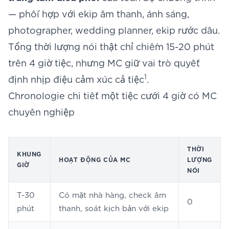
— phối hợp với ekip âm thanh, ánh sáng,
photographer, wedding planner, ekip rước dâu.
Tổng thời lượng nói thật chỉ chiếm 15-20 phút
trên 4 giờ tiệc, nhưng MC giữ vai trò quyết
1
định nhịp điệu cảm xúc cả tiệc
.
Chronologie chi tiết một tiệc cưới 4 giờ có MC
chuyên nghiệp
THỜI
KHUNG
HOẠT ĐỘNG CỦA MC
LƯỢNG
GIỜ
NÓI
T-30
Có mặt nhà hàng, check âm
0
phút
thanh, soát kịch bản với ekip