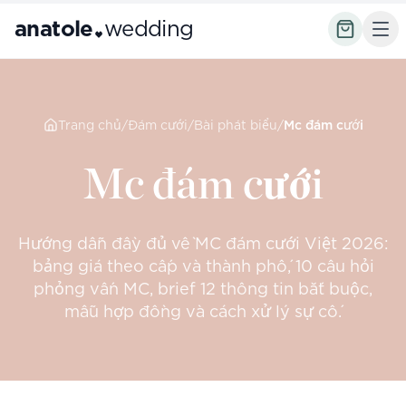
anatole
wedding
Trang chủ
/
Đám cưới
/
Bài phát biểu
/
Mc đám cưới
Mc đám cưới
Hướng dẫn đầy đủ về MC đám cưới Việt 2026:
bảng giá theo cấp và thành phố, 10 câu hỏi
phỏng vấn MC, brief 12 thông tin bắt buộc,
mẫu hợp đồng và cách xử lý sự cố.