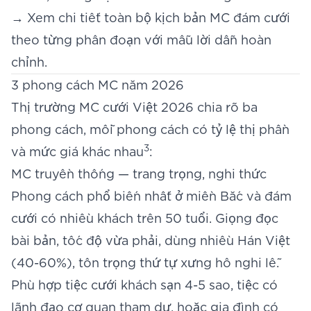
→ Xem chi tiết toàn bộ
kịch bản MC đám cưới
theo từng phân đoạn với mẫu lời dẫn hoàn
chỉnh.
3 phong cách MC năm 2026
Thị trường MC cưới Việt 2026 chia rõ ba
phong cách, mỗi phong cách có tỷ lệ thị phần
3
và mức giá khác nhau
:
MC truyền thống — trang trọng, nghi thức
Phong cách phổ biến nhất ở miền Bắc và đám
cưới có nhiều khách trên 50 tuổi. Giọng đọc
bài bản, tốc độ vừa phải, dùng nhiều Hán Việt
(40-60%), tôn trọng thứ tự xưng hô nghi lễ.
Phù hợp tiệc cưới khách sạn 4-5 sao, tiệc có
lãnh đạo cơ quan tham dự, hoặc gia đình có