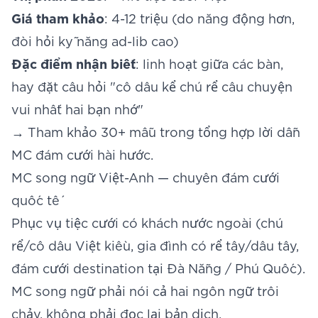
Giá tham khảo
: 4-12 triệu (do năng động hơn,
đòi hỏi kỹ năng ad-lib cao)
Đặc điểm nhận biết
: linh hoạt giữa các bàn,
hay đặt câu hỏi "cô dâu kể chú rể câu chuyện
vui nhất hai bạn nhớ"
→ Tham khảo 30+ mẫu trong tổng hợp
lời dẫn
MC đám cưới hài hước
.
MC song ngữ Việt-Anh — chuyên đám cưới
quốc tế
Phục vụ tiệc cưới có khách nước ngoài (chú
rể/cô dâu Việt kiều, gia đình có rể tây/dâu tây,
đám cưới destination tại Đà Nẵng / Phú Quốc).
MC song ngữ phải nói cả hai ngôn ngữ trôi
chảy, không phải đọc lại bản dịch.