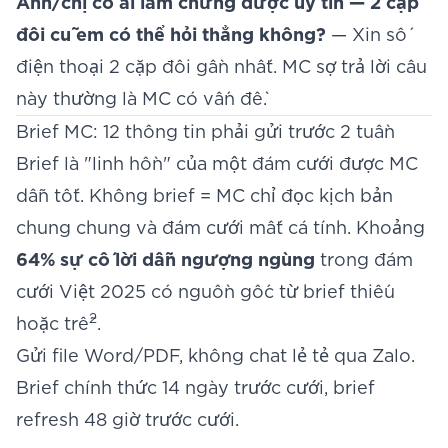
Anh/chị có ai làm chứng được uy tín — 2 cặp
đôi cũ em có thể hỏi thẳng không?
— Xin số
điện thoại 2 cặp đôi gần nhất. MC sợ trả lời câu
này thường là MC có vấn đề.
Brief MC: 12 thông tin phải gửi trước 2 tuần
Brief là "linh hồn" của một đám cưới được MC
dẫn tốt. Không brief = MC chỉ đọc kịch bản
chung chung và đám cưới mất cá tính. Khoảng
64% sự cố lời dẫn ngượng ngùng
trong đám
cưới Việt 2025 có nguồn gốc từ brief thiếu
2
hoặc trễ
.
Gửi file Word/PDF, không chat lẻ tẻ qua Zalo.
Brief chính thức 14 ngày trước cưới, brief
refresh 48 giờ trước cưới.