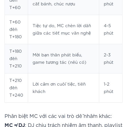
đến
cắt bánh, chúc rượu
phút
T+60
T+60
Tiệc tự do, MC chèn lời dẫn
4-5
đến
giữa các tiết mục văn nghệ
phút
T+180
T+180
Mời bạn thân phát biểu,
2-3
đến
game tương tác (nếu có)
phút
T+210
T+210
Lời cảm ơn cuối tiệc, tiễn
1-2
đến
khách
phút
T+240
Phân biệt MC với các vai trò dễ nhầm khác:
MC ≠ DJ
: DJ chịu trách nhiệm âm thanh, playlist