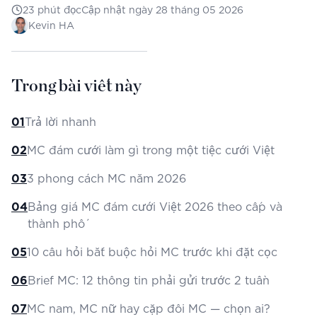
23
phút đọc
Cập nhật ngày
28 tháng 05 2026
Kevin HA
Trong bài viết này
01
Trả lời nhanh
02
MC đám cưới làm gì trong một tiệc cưới Việt
03
3 phong cách MC năm 2026
04
Bảng giá MC đám cưới Việt 2026 theo cấp và
thành phố
05
10 câu hỏi bắt buộc hỏi MC trước khi đặt cọc
06
Brief MC: 12 thông tin phải gửi trước 2 tuần
07
MC nam, MC nữ hay cặp đôi MC — chọn ai?