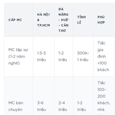
ĐÀ
HÀ NỘI
NẴNG
TỈNH
PHÙ
CẤP MC
&
- HUẾ
LẺ
HỢP
TP.HCM
- CẦN
THƠ
Tiệc
MC tập sự
gia
1.5-3
1-2
500k-
(1-2 năm
đình
triệu
triệu
1 triệu
nghề)
<100
khách
Tiệc
100-
200
MC bán
3-6
2-4
1-2
khách,
chuyên
triệu
triệu
triệu
nhà