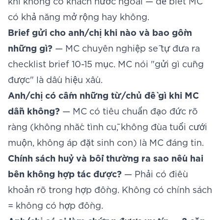
khi không có khách nước ngoài — để biết MC
có khả năng mở rộng hay không.
Brief gửi cho anh/chị khi nào và bao gồm
những gì?
— MC chuyên nghiệp sẽ tự đưa ra
checklist brief 10-15 mục. MC nói "gửi gì cũng
được" là dấu hiệu xấu.
Anh/chị có cấm những từ/chủ đề gì khi MC
dẫn không?
— MC có tiêu chuẩn đạo đức rõ
ràng (không nhắc tình cũ, không đùa tuổi cưới
muộn, không áp đặt sinh con) là MC đáng tin.
Chính sách huỷ và bồi thường ra sao nếu hai
bên không hợp tác được?
— Phải có điều
khoản rõ trong hợp đồng. Không có chính sách
= không có hợp đồng.