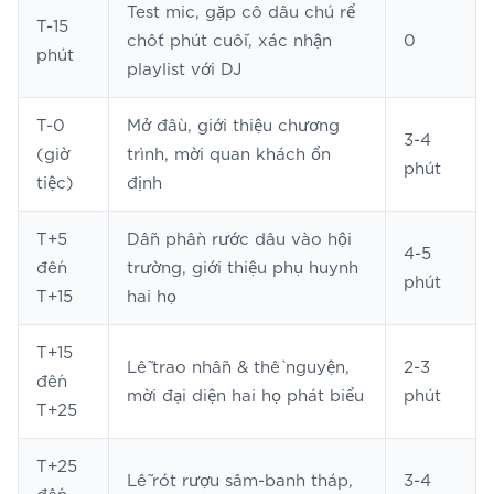
Test mic, gặp cô dâu chú rể
T-15
chốt phút cuối, xác nhận
0
phút
playlist với DJ
T-0
Mở đầu, giới thiệu chương
3-4
(giờ
trình, mời quan khách ổn
phút
tiệc)
định
T+5
Dẫn phần rước dâu vào hội
4-5
đến
trường, giới thiệu phụ huynh
phút
T+15
hai họ
T+15
Lễ trao nhẫn & thề nguyện,
2-3
đến
mời đại diện hai họ phát biểu
phút
T+25
T+25
Lễ rót rượu sâm-banh tháp,
3-4