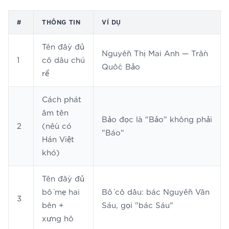
#
THÔNG TIN
VÍ DỤ
Tên đầy đủ
Nguyễn Thị Mai Anh — Trần
1
cô dâu chú
Quốc Bảo
rể
Cách phát
âm tên
Bảo đọc là "Bảo" không phải
2
(nếu có
"Báo"
Hán Việt
khó)
Tên đầy đủ
bố mẹ hai
Bố cô dâu: bác Nguyễn Văn
3
bên +
Sáu, gọi "bác Sáu"
xưng hô