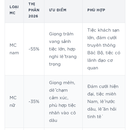
THỊ
LOẠI
PHẦN
ƯU ĐIỂM
PHÙ HỢP
MC
2026
Tiệc khách sạn
Giọng trầm
lớn, đám cưới
vang sảnh
MC
truyền thống
~55%
tiệc lớn, hợp
nam
Bắc Bộ, tiệc có
nghi lễ trang
lãnh đạo cơ
trọng
quan
Giọng mềm,
Đám cưới hiện
dễ chạm
đại, tiệc miền
MC
cảm xúc,
~35%
Nam, lễ rước
nữ
phù hợp tiệc
dâu, lễ ăn hỏi
nhấn vào cô
tinh tế
dâu