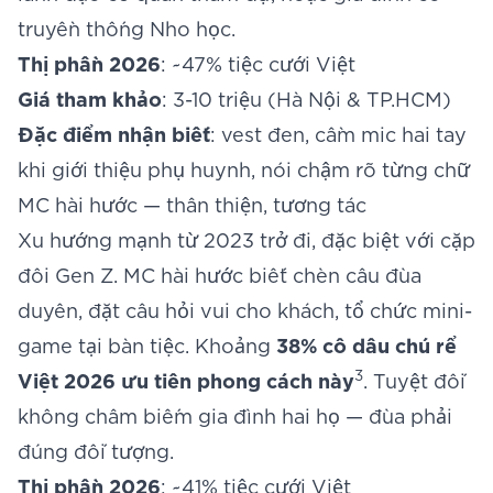
truyền thống Nho học.
Thị phần 2026
: ~47% tiệc cưới Việt
Giá tham khảo
: 3-10 triệu (Hà Nội & TP.HCM)
Đặc điểm nhận biết
: vest đen, cầm mic hai tay
khi giới thiệu phụ huynh, nói chậm rõ từng chữ
MC hài hước — thân thiện, tương tác
Xu hướng mạnh từ 2023 trở đi, đặc biệt với cặp
đôi Gen Z. MC hài hước biết chèn câu đùa
duyên, đặt câu hỏi vui cho khách, tổ chức mini-
game tại bàn tiệc. Khoảng
38% cô dâu chú rể
3
Việt 2026 ưu tiên phong cách này
. Tuyệt đối
không châm biếm gia đình hai họ — đùa phải
đúng đối tượng.
Thị phần 2026
: ~41% tiệc cưới Việt