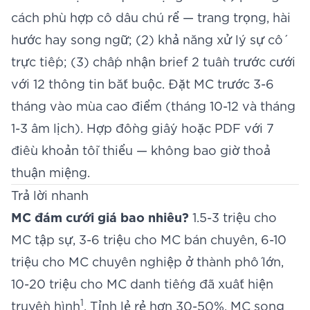
cách phù hợp cô dâu chú rể — trang trọng, hài
hước hay song ngữ; (2) khả năng xử lý sự cố
trực tiếp; (3) chấp nhận brief 2 tuần trước cưới
với 12 thông tin bắt buộc. Đặt MC trước 3-6
tháng vào mùa cao điểm (tháng 10-12 và tháng
1-3 âm lịch). Hợp đồng giấy hoặc PDF với 7
điều khoản tối thiểu — không bao giờ thoả
thuận miệng.
Trả lời nhanh
MC đám cưới giá bao nhiêu?
1.5-3 triệu cho
MC tập sự, 3-6 triệu cho MC bán chuyên, 6-10
triệu cho MC chuyên nghiệp ở thành phố lớn,
10-20 triệu cho MC danh tiếng đã xuất hiện
1
truyền hình
. Tỉnh lẻ rẻ hơn 30-50%, MC song