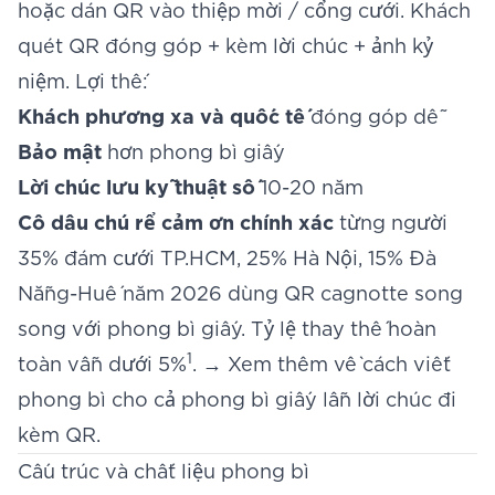
hoặc dán QR vào thiệp mời / cổng cưới. Khách
quét QR đóng góp + kèm lời chúc + ảnh kỷ
niệm. Lợi thế:
Khách phương xa và quốc tế
đóng góp dễ
Bảo mật
hơn phong bì giấy
Lời chúc lưu kỹ thuật số
10-20 năm
Cô dâu chú rể cảm ơn chính xác
từng người
35% đám cưới TP.HCM, 25% Hà Nội, 15% Đà
Nẵng-Huế năm 2026 dùng QR cagnotte song
song với phong bì giấy. Tỷ lệ thay thế hoàn
1
toàn vẫn dưới 5%
. → Xem thêm về
cách viết
phong bì
cho cả phong bì giấy lẫn lời chúc đi
kèm QR.
Cấu trúc và chất liệu phong bì