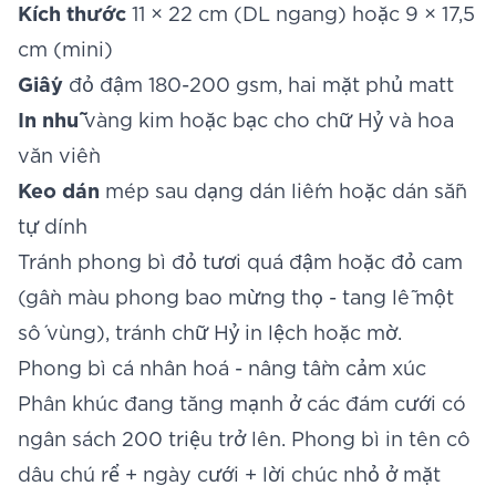
Kích thước
11 × 22 cm (DL ngang) hoặc 9 × 17,5
cm (mini)
Giấy
đỏ đậm 180-200 gsm, hai mặt phủ matt
In nhũ
vàng kim hoặc bạc cho chữ Hỷ và hoa
văn viền
Keo dán
mép sau dạng dán liếm hoặc dán sẵn
tự dính
Tránh phong bì đỏ tươi quá đậm hoặc đỏ cam
(gần màu phong bao mừng thọ - tang lễ một
số vùng), tránh chữ Hỷ in lệch hoặc mờ.
Phong bì cá nhân hoá - nâng tầm cảm xúc
Phân khúc đang tăng mạnh ở các đám cưới có
ngân sách 200 triệu trở lên. Phong bì in tên cô
dâu chú rể + ngày cưới + lời chúc nhỏ ở mặt