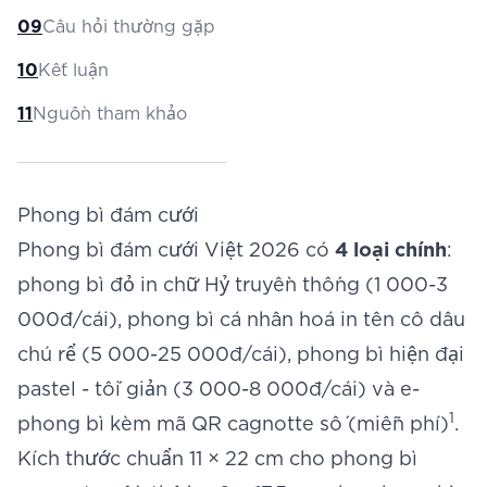
09
Câu hỏi thường gặp
10
Kết luận
11
Nguồn tham khảo
Phong bì đám cưới
Phong bì đám cưới Việt 2026 có
4 loại chính
:
phong bì đỏ in chữ Hỷ truyền thống (1 000-3
000đ/cái), phong bì cá nhân hoá in tên cô dâu
chú rể (5 000-25 000đ/cái), phong bì hiện đại
pastel - tối giản (3 000-8 000đ/cái) và e-
1
phong bì kèm mã QR cagnotte số (miễn phí)
.
Kích thước chuẩn 11 × 22 cm cho phong bì