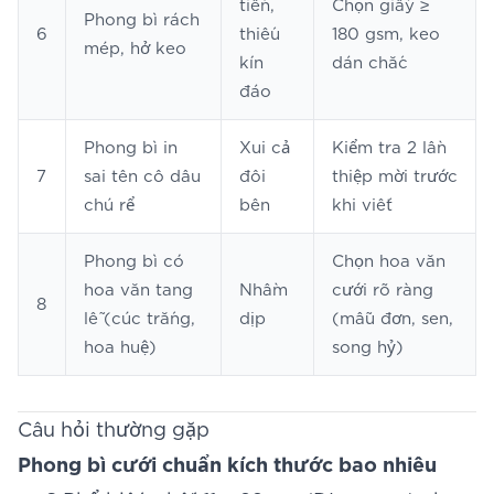
tiền,
Chọn giấy ≥
Phong bì rách
6
thiếu
180 gsm, keo
mép, hở keo
kín
dán chắc
đáo
Phong bì in
Xui cả
Kiểm tra 2 lần
7
sai tên cô dâu
đôi
thiệp mời trước
chú rể
bên
khi viết
Phong bì có
Chọn hoa văn
hoa văn tang
Nhầm
cưới rõ ràng
8
lễ (cúc trắng,
dịp
(mẫu đơn, sen,
hoa huệ)
song hỷ)
Câu hỏi thường gặp
Phong bì cưới chuẩn kích thước bao nhiêu