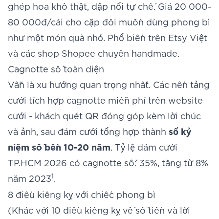
ghép hoa khô thật, dập nổi tự chế. Giá 20 000-
80 000đ/cái cho cặp đôi muốn dùng phong bì
như một món quà nhỏ. Phổ biến trên Etsy Việt
và các shop Shopee chuyên handmade.
Cagnotte số toàn diện
Vẫn là xu hướng quan trọng nhất. Các nền tảng
cưới tích hợp cagnotte miễn phí trên website
cưới - khách quét QR đóng góp kèm lời chúc
và ảnh, sau đám cưới tổng hợp thành
sổ kỷ
niệm số bền 10-20 năm
. Tỷ lệ đám cưới
TP.HCM 2026 có cagnotte số: 35%, tăng từ 8%
1
năm 2023
.
8 điều kiêng kỵ với chiếc phong bì
(Khác với 10 điều kiêng kỵ về số tiền và lời