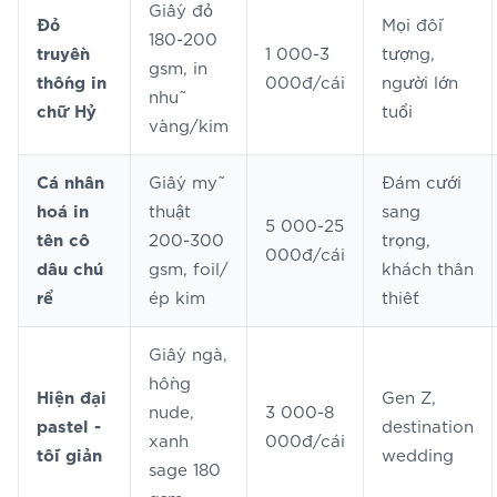
Giấy đỏ
Đỏ
Mọi đối
180-200
truyền
1 000-3
tượng,
gsm, in
thống in
000đ/cái
người lớn
nhũ
chữ Hỷ
tuổi
vàng/kim
Cá nhân
Giấy mỹ
Đám cưới
hoá in
thuật
sang
5 000-25
tên cô
200-300
trọng,
000đ/cái
dâu chú
gsm, foil/
khách thân
rể
ép kim
thiết
Giấy ngà,
hồng
Hiện đại
Gen Z,
nude,
3 000-8
pastel -
destination
xanh
000đ/cái
tối giản
wedding
sage 180