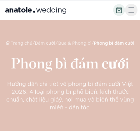
anatole
wedding
Trang chủ
/
Đám cưới
/
Quà & Phong bì
/
Phong bì đám cưới
Phong bì đám cưới
Hướng dẫn chi tiết về phong bì đám cưới Việt
2026: 4 loại phong bì phổ biến, kích thước
chuẩn, chất liệu giấy, nơi mua và biến thể vùng
miền - dân tộc.