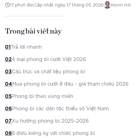
17
phút đọc
Cập nhật ngày
17 tháng 05 2026
Kevin HA
Trong bài viết này
01
Trả lời nhanh
02
4 loại phong bì cưới Việt 2026
03
Cấu trúc và chất liệu phong bì
04
Mua phong bì cưới ở đâu - giá tham chiếu 2026
05
Phong bì theo vùng miền
06
Phong bì các dân tộc thiểu số Việt Nam
07
Xu hướng phong bì 2025-2026
08
8 điều kiêng kỵ với chiếc phong bì