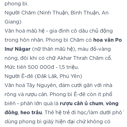
phong bì.
Người Chăm (Ninh Thuận, Bình Thuận, An
Giang)
Văn hoá mẫu hệ - gia đình cô dâu chủ động
trong hôn nhân. Phong bì Chăm có
hoa văn Po
Inư Nâgar
(nữ thần mẫu hệ), màu đỏ-vàng
nóng, đôi khi có chữ Akhar Thrah Chăm cổ.
Mức tiền 500 000đ - 1,5 triệu.
Người Ê-đê (Đắk Lắk, Phú Yên)
Văn hoá Tây Nguyên, đám cưới gắn với nhà
rông và rượu cần. Phong bì Ê-đê còn ít phổ
biến - phần lớn quà là
rượu cần ủ chum
,
vòng
đồng
,
heo trâu
. Thế hệ trẻ đi học/làm dưới phố
dùng phong bì giấy hiện đại chứ không có