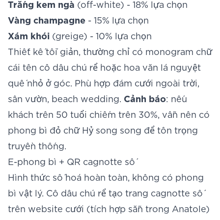
Trắng kem ngà
(off-white) - 18% lựa chọn
Vàng champagne
- 15% lựa chọn
Xám khói
(greige) - 10% lựa chọn
Thiết kế tối giản, thường chỉ có monogram chữ
cái tên cô dâu chú rể hoặc hoa văn lá nguyệt
quế nhỏ ở góc. Phù hợp đám cưới ngoài trời,
sân vườn, beach wedding.
Cảnh báo
: nếu
khách trên 50 tuổi chiếm trên 30%, vẫn nên có
phong bì đỏ chữ Hỷ song song để tôn trọng
truyền thống.
E-phong bì + QR cagnotte số
Hình thức số hoá hoàn toàn, không có phong
bì vật lý. Cô dâu chú rể tạo trang cagnotte số
trên website cưới (tích hợp sẵn trong Anatole)