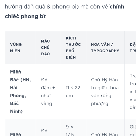
hướng dẫn quà & phong bì
) mà còn về
chính
chiếc phong bì
:
KÍCH
MÀU
VÙNG
THƯỚC
HOA VĂN /
ĐẶ
CHỦ
MIỀN
PHỔ
TYPOGRAPHY
TR
ĐẠO
BIẾN
Miền
Tr
Bắc (HN,
Đỏ
Chữ Hỷ Hán
tr
Hải
đậm +
11 × 22
to giữa, hoa
in 
Phòng,
nhũ
cm
văn rồng
vi
Bắc
vàng
phượng
dà
Ninh)
9 ×
Gi
Đỏ
Miền
17,5
Chữ Hỷ Hán
dị,