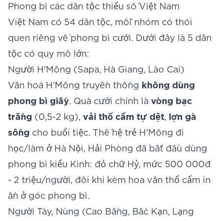
Phong bì các dân tộc thiểu số Việt Nam
Việt Nam có 54 dân tộc, mỗi nhóm có thói
quen riêng về phong bì cưới. Dưới đây là 5 dân
tộc có quy mô lớn:
Người H'Mông (Sapa, Hà Giang, Lào Cai)
Văn hoá H'Mông truyền thống
không dùng
phong bì giấy
. Quà cưới chính là
vòng bạc
trắng
(0,5-2 kg),
vải thổ cẩm tự dệt
,
lợn gà
sống
cho buổi tiệc. Thế hệ trẻ H'Mông đi
học/làm ở Hà Nội, Hải Phòng đã bắt đầu dùng
phong bì kiểu Kinh: đỏ chữ Hỷ, mức 500 000đ
- 2 triệu/người, đôi khi kèm hoa văn thổ cẩm in
ấn ở góc phong bì.
Người Tày, Nùng (Cao Bằng, Bắc Kạn, Lạng