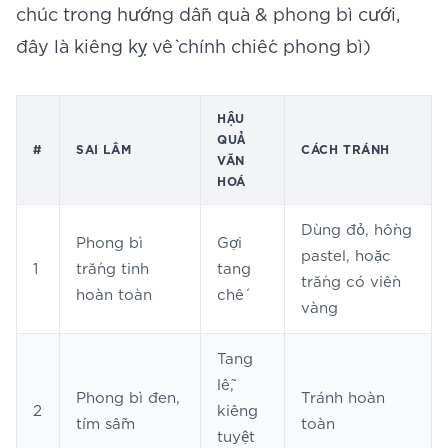
chúc trong
hướng dẫn quà & phong bì cưới
,
đây là kiêng kỵ về chính chiếc phong bì)
HẬU
QUẢ
#
SAI LẦM
CÁCH TRÁNH
VĂN
HOÁ
Dùng đỏ, hồng
Phong bì
Gợi
pastel, hoặc
1
trắng tinh
tang
trắng có viền
hoàn toàn
chế
vàng
Tang
lễ,
Phong bì đen,
Tránh hoàn
2
kiêng
tím sẫm
toàn
tuyệt