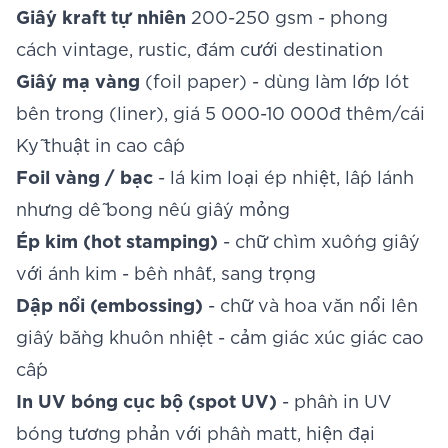
Giấy kraft tự nhiên
200-250 gsm - phong
cách vintage, rustic, đám cưới destination
Giấy mạ vàng
(foil paper) - dùng làm lớp lót
bên trong (liner), giá 5 000-10 000đ thêm/cái
Kỹ thuật in cao cấp
Foil vàng / bạc
- lá kim loại ép nhiệt, lấp lánh
nhưng dễ bong nếu giấy mỏng
Ép kim (hot stamping)
- chữ chìm xuống giấy
với ánh kim - bền nhất, sang trọng
Dập nổi (embossing)
- chữ và hoa văn nổi lên
giấy bằng khuôn nhiệt - cảm giác xúc giác cao
cấp
In UV bóng cục bộ (spot UV)
- phần in UV
bóng tương phản với phần matt, hiện đại