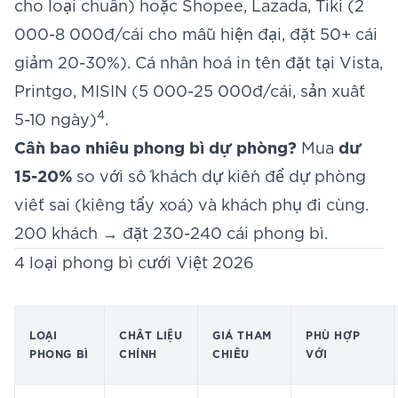
cho loại chuẩn) hoặc Shopee, Lazada, Tiki (2
000-8 000đ/cái cho mẫu hiện đại, đặt 50+ cái
giảm 20-30%). Cá nhân hoá in tên đặt tại Vista,
Printgo, MISIN (5 000-25 000đ/cái, sản xuất
4
5-10 ngày)
.
Cần bao nhiêu phong bì dự phòng?
Mua
dư
15-20%
so với số khách dự kiến để dự phòng
viết sai (kiêng tẩy xoá) và khách phụ đi cùng.
200 khách → đặt 230-240 cái phong bì.
4 loại phong bì cưới Việt 2026
LOẠI
CHẤT LIỆU
GIÁ THAM
PHÙ HỢP
PHONG BÌ
CHÍNH
CHIẾU
VỚI