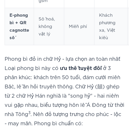
gsm
E-phong
Khách
Số hoá,
bì + QR
phương
không
Miễn phí
cagnotte
xa, Việt
vật lý
số
kiều
Phong bì đỏ in chữ Hỷ - lựa chọn an toàn nhất
Loại phong bì này có
ưu thế tuyệt đối
ở 3
phân khúc: khách trên 50 tuổi, đám cưới miền
Bắc, lễ ăn hỏi truyền thống. Chữ Hỷ (囍) ghép
từ 2 chữ Hỷ Hán nghĩa là "song hỷ" - hai niềm
vui gặp nhau, biểu tượng hôn lễ Á Đông từ thời
3
nhà Tống
. Nền đỏ tượng trưng cho phúc - lộc
- may mắn. Phong bì chuẩn có: