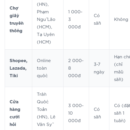
(HN),
Chợ
Phạm
1 000-
giấy
Có
Ngũ Lão
3
Không
truyền
sẵn
(HCM),
000đ
thống
Tạ Uyên
(HCM)
Hạn ch
Shopee,
Online
2 000-
3-7
(chỉ
Lazada,
toàn
8
ngày
mẫu
Tiki
quốc
000đ
sẵn)
Trần
Cửa
Quốc
3 000-
Có (đặ
hàng
Toản
Có
10
sẵn 1
cưới
(HN), Lê
sẵn
000đ
tuần)
hỏi
Văn Sỹ