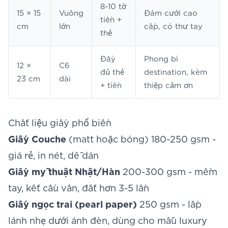
8-10 tờ
15 × 15
Vuông
Đám cưới cao
tiền +
cm
lớn
cấp, có thư tay
thẻ
Đầy
Phong bì
12 ×
C6
đủ thẻ
destination, kèm
23 cm
dài
+ tiền
thiệp cảm ơn
Chất liệu giấy phổ biến
Giấy Couche
(matt hoặc bóng) 180-250 gsm -
giá rẻ, in nét, dễ dán
Giấy mỹ thuật Nhật/Hàn
200-300 gsm - mềm
tay, kết cấu vân, đắt hơn 3-5 lần
Giấy ngọc trai (pearl paper)
250 gsm - lấp
lánh nhẹ dưới ánh đèn, dùng cho mẫu luxury