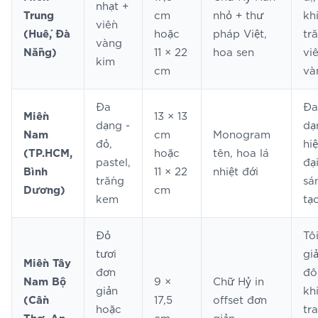
nhạt +
Trung
cm
nhỏ + thư
kh
viền
(Huế, Đà
hoặc
pháp Việt,
tr
vàng
Nẵng)
11 × 22
hoa sen
vi
kim
cm
và
Đa
Đa
Miền
13 × 13
dạng -
dạ
Nam
cm
Monogram
đỏ,
hi
(TP.HCM,
hoặc
tên, hoa lá
pastel,
đại
Bình
11 × 22
nhiệt đới
trắng
sá
Dương)
cm
kem
tạ
Đỏ
Tố
tươi
giả
Miền Tây
đơn
đô
Nam Bộ
9 ×
Chữ Hỷ in
giản
kh
(Cần
17,5
offset đơn
hoặc
tr