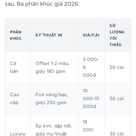
sau. Ba phân khúc giá 2026:
SỐ
PHÂN
LƯỢNG
KỸ THUẬT IN
GIÁ/CÁI
KHÚC
TỐI
THIỂU
5 000-
Cơ
Offset 1-2 màu,
8
50 cái
bản
giấy 180 gsm
000đ
10
Cao
Foil vàng/bạc,
000-15
50 cái
cấp
giấy 250 gsm
000đ
18
Ép kim, dập nổi,
000-
Luxury
giấy mỹ thuật
30 cái