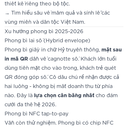
thiết kế riêng theo bộ tộc.
→ Tìm hiểu sâu về
mâm quả và sính lễ
các
vùng miền và dân tộc Việt Nam.
Xu hướng phong bì 2025-2026
Phong bì lai số (Hybrid envelope)
Phong bì giấy in chữ Hỷ truyền thống,
mặt sau
in mã QR
dẫn về cagnotte số. Khách lớn tuổi
dùng tiền mặt cho vào trong, khách trẻ quét
QR đóng góp số. Cô dâu chú rể nhận được cả
hai luồng - không bị mất doanh thu từ phía
nào. Đây là
lựa chọn cân bằng nhất
cho đám
cưới đa thế hệ 2026.
Phong bì NFC tap-to-pay
Vẫn còn thử nghiệm. Phong bì có chip NFC