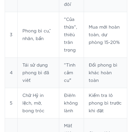
đối
"Của
thừa",
Mua mới hoàn
Phong bì cũ,
3
thiếu
toàn, dự
nhăn, bẩn
trân
phòng 15-20%
trọng
Tái sử dụng
"Tình
Đổi phong bì
4
phong bì đã
cảm
khác hoàn
viết
cũ"
toàn
Chữ Hỷ in
Điềm
Kiểm tra lô
5
lệch, mờ,
không
phong bì trước
bong tróc
lành
khi đặt
Mất