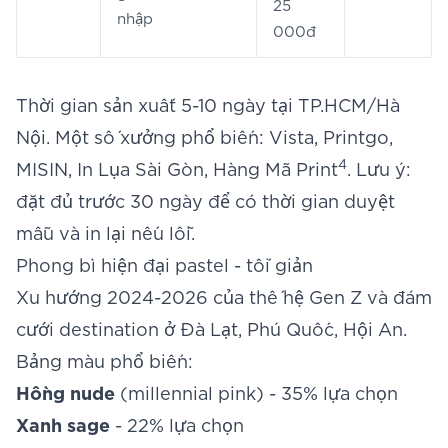
25
nhập
000đ
Thời gian sản xuất 5-10 ngày tại TP.HCM/Hà
Nội. Một số xưởng phổ biến: Vista, Printgo,
4
MISIN, In Lụa Sài Gòn, Hàng Mã Print
. Lưu ý:
đặt đủ trước 30 ngày để có thời gian duyệt
mẫu và in lại nếu lỗi.
Phong bì hiện đại pastel - tối giản
Xu hướng 2024-2026 của thế hệ Gen Z và đám
cưới destination ở Đà Lạt, Phú Quốc, Hội An.
Bảng màu phổ biến:
Hồng nude
(millennial pink) - 35% lựa chọn
Xanh sage
- 22% lựa chọn