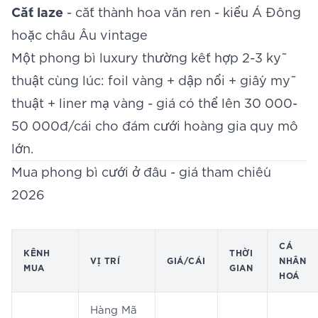
Cắt laze
- cắt thành hoa văn ren - kiểu Á Đông
hoặc châu Âu vintage
Một phong bì luxury thường kết hợp 2-3 kỹ
thuật cùng lúc: foil vàng + dập nổi + giấy mỹ
thuật + liner mạ vàng - giá có thể lên 30 000-
50 000đ/cái cho đám cưới hoàng gia quy mô
lớn.
Mua phong bì cưới ở đâu - giá tham chiếu
2026
CÁ
KÊNH
THỜI
VỊ TRÍ
GIÁ/CÁI
NHÂN
MUA
GIAN
HOÁ
Hàng Mã