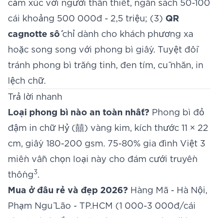
cảm xúc với người thân thiết, ngân sách 50-100
cái khoảng 500 000đ - 2,5 triệu; (3)
QR
cagnotte số
chỉ dành cho khách phương xa
hoặc song song với phong bì giấy. Tuyệt đối
tránh phong bì trắng tinh, đen tím, cũ nhăn, in
lệch chữ.
Trả lời nhanh
Loại phong bì nào an toàn nhất?
Phong bì đỏ
đậm in chữ Hỷ (囍) vàng kim, kích thước 11 × 22
cm, giấy 180-200 gsm. 75-80% gia đình Việt 3
miền vẫn chọn loại này cho đám cưới truyền
3
thống
.
Mua ở đâu rẻ và đẹp 2026?
Hàng Mã - Hà Nội,
Phạm Ngũ Lão - TP.HCM (1 000-3 000đ/cái