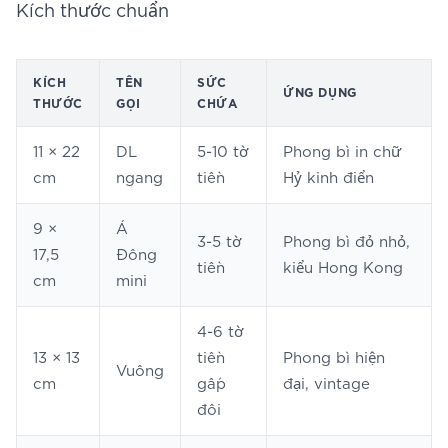
Kích thước chuẩn
KÍCH
TÊN
SỨC
ỨNG DỤNG
THƯỚC
GỌI
CHỨA
11 × 22
DL
5-10 tờ
Phong bì in chữ
cm
ngang
tiền
Hỷ kinh điển
9 ×
Á
3-5 tờ
Phong bì đỏ nhỏ,
17,5
Đông
tiền
kiểu Hong Kong
cm
mini
4-6 tờ
13 × 13
tiền
Phong bì hiện
Vuông
cm
gấp
đại, vintage
đôi