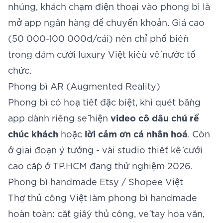
nhúng, khách chạm điện thoại vào phong bì là
mở app ngân hàng để chuyển khoản. Giá cao
(50 000-100 000đ/cái) nên chỉ phổ biến
trong đám cưới luxury Việt kiều về nước tổ
chức.
Phong bì AR (Augmented Reality)
Phong bì có hoạ tiết đặc biệt, khi quét bằng
app dành riêng sẽ hiện
video cô dâu chú rể
chúc khách
hoặc
lời cảm ơn cá nhân hoá
. Còn
ở giai đoạn ý tưởng - vài studio thiết kế cưới
cao cấp ở TP.HCM đang thử nghiệm 2026.
Phong bì handmade Etsy / Shopee Việt
Thợ thủ công Việt làm phong bì handmade
hoàn toàn: cắt giấy thủ công, vẽ tay hoa văn,