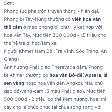
Sơn)
Phong tục pha trộn truyền thống - hiện đại.
Phong bì Tày-Nùng thường có
viền hoa văn
thổ cẩm
ở mép phong bì, chữ Hỷ kết hợp với
hoa văn Tày. Mức tiền 300 000đ - 1,5 triệu cho
thế hệ trẻ đi học/làm xa.
Người Khmer Nam Bộ (Trà Vinh, Sóc Trăng, An
Giang)
Ảnh hưởng Phật giáo Theravada đậm. Phong
bì Khmer thường có
hoa văn Bồ-đề, Apsara
,
lá
sen vàng
hoặc hoa văn đền Angkor. Màu chủ
đạo đỏ-vàng-cam (3 màu Phật giáo). Mức tiền
500 000đ - 2 triệu, có thể kèm hương, hoa, trái
cây cho lễ chúc phúc tại chùa song song với