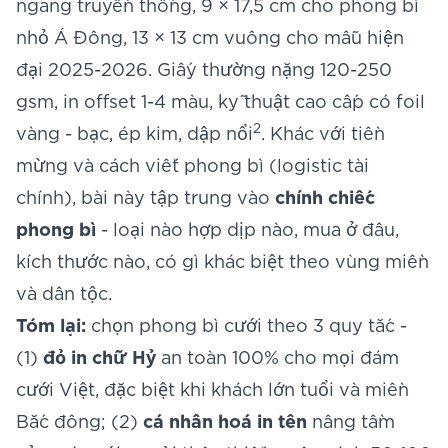
ngang truyền thống, 9 × 17,5 cm cho phong bì
nhỏ Á Đông, 13 × 13 cm vuông cho mẫu hiện
đại 2025-2026. Giấy thường nặng 120-250
gsm, in offset 1-4 màu, kỹ thuật cao cấp có foil
2
vàng - bạc, ép kim, dập nổi
. Khác với
tiền
mừng và cách viết phong bì
(logistic tài
chính), bài này tập trung vào
chính chiếc
phong bì
- loại nào hợp dịp nào, mua ở đâu,
kích thước nào, có gì khác biệt theo vùng miền
và dân tộc.
Tóm lại:
chọn phong bì cưới theo 3 quy tắc -
(1)
đỏ in chữ Hỷ
an toàn 100% cho mọi đám
cưới Việt, đặc biệt khi khách lớn tuổi và miền
Bắc đông; (2)
cá nhân hoá in tên
nâng tầm