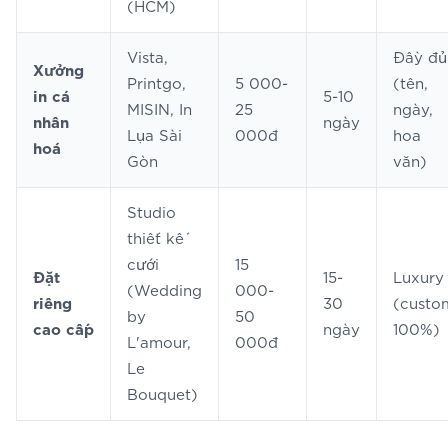
(HCM)
Vista,
Đầy đủ
Xưởng
Printgo,
5 000-
(tên,
in cá
5-10
MISIN, In
25
ngày,
nhân
ngày
Lụa Sài
000đ
hoa
hoá
Gòn
văn)
Studio
thiết kế
cưới
15
Đặt
15-
Luxury
(Wedding
000-
riêng
30
(custo
by
50
cao cấp
ngày
100%)
L'amour,
000đ
Le
Bouquet)