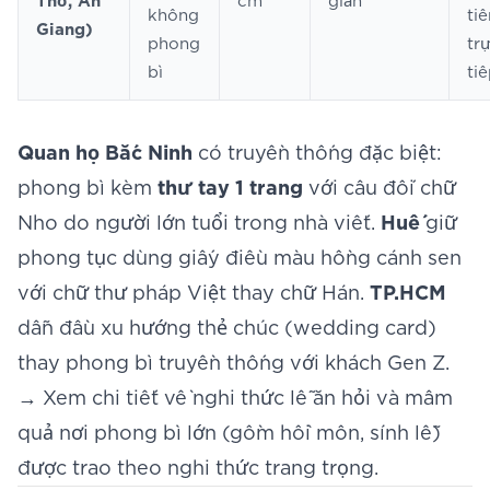
Thơ, An
cm
giản
không
tiề
Giang)
phong
tr
bì
ti
Quan họ Bắc Ninh
có truyền thống đặc biệt:
phong bì kèm
thư tay 1 trang
với câu đối chữ
Nho do người lớn tuổi trong nhà viết.
Huế
giữ
phong tục dùng giấy điều màu hồng cánh sen
với chữ thư pháp Việt thay chữ Hán.
TP.HCM
dẫn đầu xu hướng thẻ chúc (wedding card)
thay phong bì truyền thống với khách Gen Z.
→ Xem chi tiết về
nghi thức lễ ăn hỏi và mâm
quả
nơi phong bì lớn (gồm hồi môn, sính lễ)
được trao theo nghi thức trang trọng.