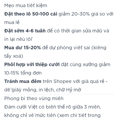
Mẹo mua tiết kiệm
Đặt theo lô 50-100 cái
giảm 20-30% giá so với
mua lẻ
Đặt sớm 4-6 tuần
để có thời gian sửa mẫu và
in lại nếu lỗi
Mua dư 15-20%
để dự phòng viết sai (kiêng
tẩy xoá)
Phối hợp với thiệp cưới
đặt cùng xưởng giảm
10-15% tổng đơn
Tránh mua đêm
trên Shopee với giá quá rẻ -
dễ giấy mỏng, in lệch, chữ Hỷ mờ
Phong bì theo vùng miền
Đám cưới Việt có biến thể rõ giữa 3 miền,
không chỉ về mức tiền (xem chi tiết trong