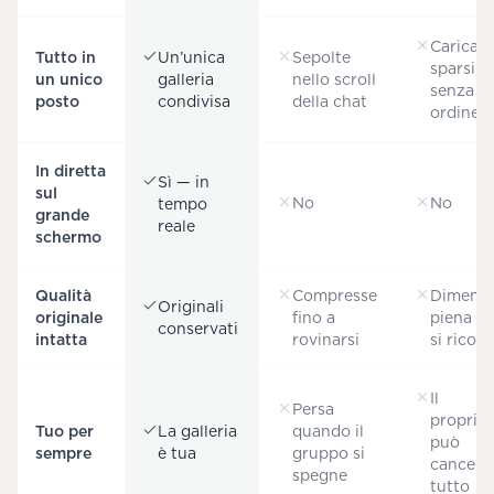
Caricam
Tutto in
Un’unica
Sepolte
sparsi,
un unico
galleria
nello scroll
senza
posto
condivisa
della chat
ordine
In diretta
Sì — in
sul
No
No
tempo
grande
reale
schermo
Qualità
Compresse
Dimensi
Originali
originale
fino a
piena (s
conservati
intatta
rovinarsi
si ricor
Il
Persa
propriet
Tuo per
La galleria
quando il
può
sempre
è tua
gruppo si
cancella
spegne
tutto