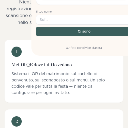
Niente store delle app, niente modulo di
registrazione, niente link di invito a WhatsApp. Una
Il tuo nome
scansione e i tuoi invitati stanno già partecipando —
Sofia
nello stesso istante in cui scattano la foto.
Ci sono
47 foto condivise stasera
1
Metti il QR dove tutti lo vedono
Sistema il QR del matrimonio sul cartello di
benvenuto, sui segnaposto o sui menù. Un solo
codice vale per tutta la festa — niente da
configurare per ogni invitato.
2