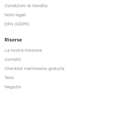
Condizioni di Vendita
Note legali
DPA (GDPR)
Risorse
La nostra missione
Contatti
Checklist matrimonio gratuita
Temi
Negozio
Sito matrimonio
Lista nozze
Galleria foto matrimonio
QR code foto matrimonio