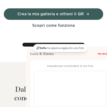
Crea la mia galleria e ottieni il QR
Scopri come funziona
Sofia
ha appena aggiunto una foto
Luca & Emma
In dir
Inquadra per condividere le tue foto
COME FUNZIONA
Dalla scansione al ricordo
condiviso in pochi secondi