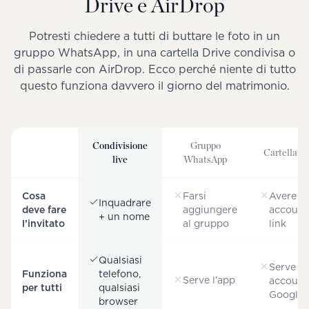
Drive e AirDrop
Potresti chiedere a tutti di buttare le foto in un
gruppo WhatsApp, in una cartella Drive condivisa o
di passarle con AirDrop. Ecco perché niente di tutto
questo funziona davvero il giorno del matrimonio.
Condivisione
Gruppo
Cartella D
live
WhatsApp
Cosa
Farsi
Avere u
Inquadrare
deve fare
aggiungere
account 
+ un nome
l’invitato
al gruppo
link
Qualsiasi
Serve u
Funziona
telefono,
Serve l’app
account
per tutti
qualsiasi
Google
browser