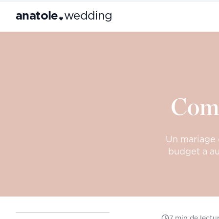
anatole
wedding
Comb
Un mariage 
budget a au
7
min de lectu