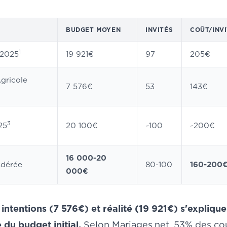
BUDGET MOYEN
INVITÉS
COÛT/INV
1
 2025
19 921€
97
205€
gricole
7 576€
53
143€
3
25
20 100€
~100
~200€
16 000-20
dérée
80-100
160-200
000€
 intentions (7 576€) et réalité (19 921€) s'expliq
du budget initial.
Selon Mariages.net, 53% des co