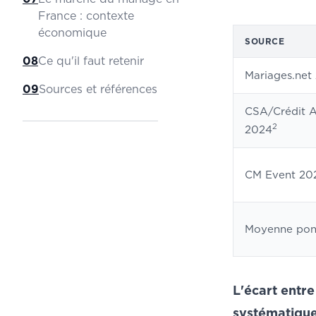
France : contexte
économique
SOURCE
08
Ce qu'il faut retenir
Mariages.net
09
Sources et références
CSA/Crédit A
2
2024
CM Event 20
Moyenne pon
L'écart entre
systématique 