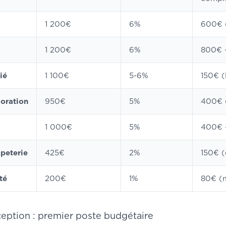
1 200€
6%
600€ (
1 200€
6%
800€ 
ié
1 100€
5-6%
150€ (
coration
950€
5%
400€ (
1 000€
5%
400€ 
apeterie
425€
2%
150€ (
té
200€
1%
80€ (m
ception : premier poste budgétaire