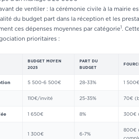
avant de ventiler :
la cérémonie civile à la mairie
es
égralité du budget part dans la réception et les pres
1
tement ces dépenses moyennes par catégorie
. Cett
ociation prioritaires :
BUDGET MOYEN
PART DU
FOURC
2025
BUDGET
ption
5 500-6 500€
28-33%
1 500€
110€/invité
25-35%
70€ (b
iée
1 650€
8%
300€ (
800€ (
1 300€
6-7%
compl