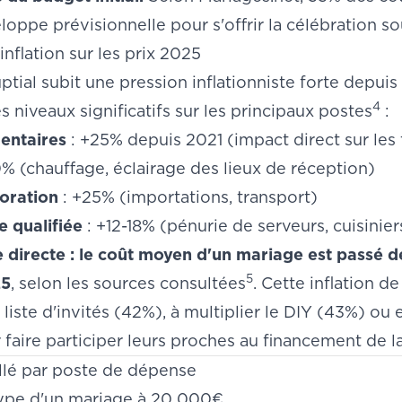
eloppe prévisionnelle pour s'offrir la célébration s
inflation sur les prix 2025
ptial subit une pression inflationniste forte depui
4
s niveaux significatifs sur les principaux postes
:
mentaires
: +25% depuis 2021 (impact direct sur les 
% (chauffage, éclairage des lieux de réception)
coration
: +25% (importations, transport)
 qualifiée
: +12-18% (pénurie de serveurs, cuisinier
directe : le coût moyen d'un mariage est passé 
5
25
, selon les sources consultées
. Cette inflation d
r liste d'invités (42%), à multiplier le DIY (43%) ou
faire participer leurs proches au financement de la
llé par poste de dépense
type d'un mariage à 20 000€