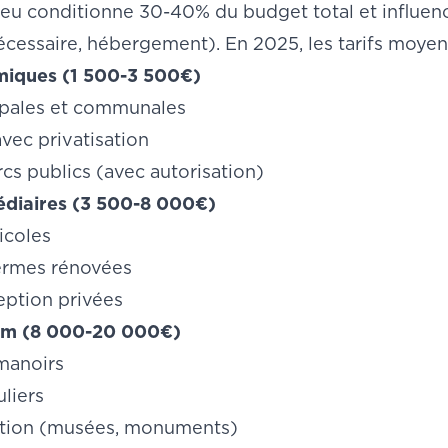
ieu conditionne 30-40% du budget total et influenc
cessaire, hébergement). En 2025, les tarifs moyens
miques (1 500-3 500€)
ipales et communales
vec privatisation
rcs publics (avec autorisation)
édiaires (3 500-8 000€)
icoles
ermes rénovées
eption privées
um (8 000-20 000€)
manoirs
uliers
ption (musées, monuments)