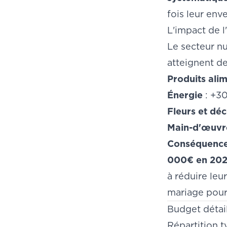
fois leur env
L'impact de l'
Le secteur nu
atteignent de
Produits ali
Énergie
: +30
Fleurs et dé
Main-d'œuvre
Conséquence 
000€ en 20
à réduire leu
mariage
pour 
Budget détai
Répartition 