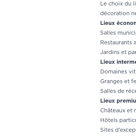
Le choix du l
décoration né
Lieux écono
Salles munic
Restaurants a
Jardins et pa
Lieux interm
Domaines vit
Granges et f
Salles de réc
Lieux premi
Châteaux et 
Hôtels partic
Sites d'exce