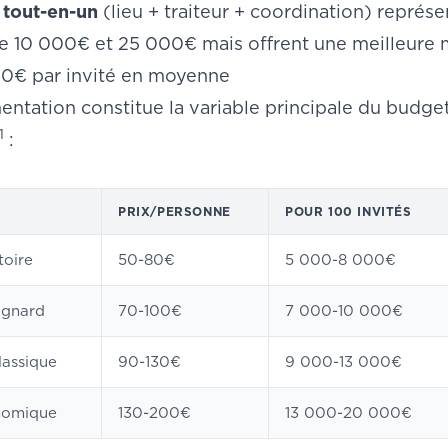
 tout-en-un
(lieu + traiteur + coordination) représ
re 10 000€ et 25 000€ mais offrent une meilleure m
 110€ par invité en moyenne
entation constitue la variable principale du budg
1
:
PRIX/PERSONNE
POUR 100 INVITÉS
toire
50-80€
5 000-8 000€
agnard
70-100€
7 000-10 000€
lassique
90-130€
9 000-13 000€
nomique
130-200€
13 000-20 000€