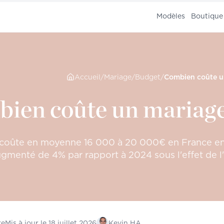
Modèles
Boutique
Accueil
/
Mariage
/
Budget
/
ien coûte un mariage
coûte en moyenne 16 000 à 20 000€ en France en 2
gmenté de 4% par rapport à 2024 sous l'effet de l'i
re
Mis à jour le
18 juillet 2026
Kevin HA