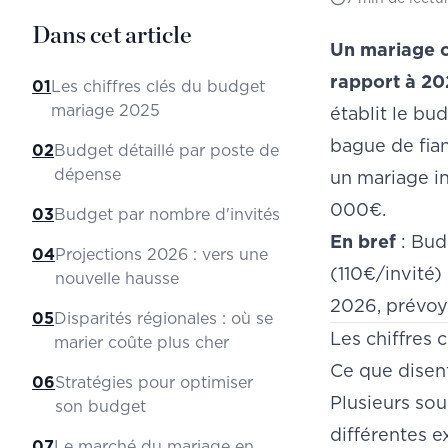
Dans cet article
Un mariage c
rapport à 20
01
Les chiffres clés du budget
mariage 2025
établit le b
bague de fian
02
Budget détaillé par poste de
dépense
un mariage i
000€.
03
Budget par nombre d'invités
En bref
: Bud
04
Projections 2026 : vers une
(110€/invité
nouvelle hausse
2026, prévoye
05
Disparités régionales : où se
Les chiffres
marier coûte plus cher
Ce que disen
06
Stratégies pour optimiser
Plusieurs so
son budget
différentes e
07
Le marché du mariage en