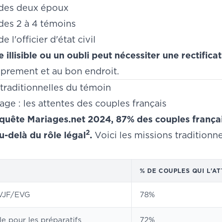
 des deux époux
des 2 à 4 témoins
e l'officier d'état civil
 illisible ou un oubli peut nécessiter une rectifica
oprement et au bon endroit.
traditionnelles du témoin
age : les attentes des couples français
quête Mariages.net 2024, 87% des couples françai
2
u-delà du rôle légal
.
Voici les missions traditionn
% DE COUPLES QUI L'A
EVJF/EVG
78%
le pour les préparatifs
72%