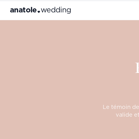
anatole
wedding
Le témoin de 
valide e