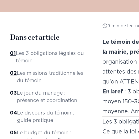
9
min de lectu
Dans cet article
Le témoin de
la mairie, pré
01
Les 3 obligations légales du
témoin
organisation 
attentes des 
02
Les missions traditionnelles
du témoin
qu'on ATTEND
En bref
: 3 o
03
Le jour du mariage :
présence et coordination
moyen 150-30
moyenne. Arri
04
Le discours du témoin :
guide pratique
Les 3 obligat
Ce que la loi
05
Le budget du témoin :