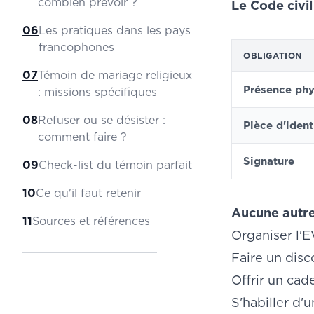
combien prévoir ?
Le Code civil
06
Les pratiques dans les pays
francophones
OBLIGATION
07
Témoin de mariage religieux
Présence phy
: missions spécifiques
08
Refuser ou se désister :
Pièce d'ident
comment faire ?
Signature
09
Check-list du témoin parfait
10
Ce qu'il faut retenir
Aucune autre 
11
Sources et références
Organiser l'
Faire un disc
Offrir un cad
S'habiller d'