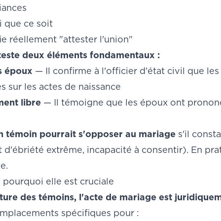
liances
 que ce soit
ie réellement "attester l'union"
teste deux éléments fondamentaux :
es époux
— Il confirme à l'officier d'état civil que 
tes sur les actes de naissance
ent libre
— Il témoigne que les époux ont prononcé
un témoin pourrait s'opposer au mariage
s'il const
 d'ébriété extrême, incapacité à consentir). En prat
e.
: pourquoi elle est cruciale
ture des témoins, l'acte de mariage est juridique
emplacements spécifiques pour :