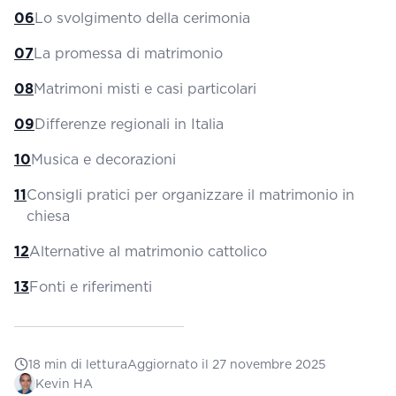
06
Lo svolgimento della cerimonia
07
La promessa di matrimonio
08
Matrimoni misti e casi particolari
09
Differenze regionali in Italia
10
Musica e decorazioni
11
Consigli pratici per organizzare il matrimonio in
chiesa
12
Alternative al matrimonio cattolico
13
Fonti e riferimenti
18
min di lettura
Aggiornato il
27 novembre 2025
Kevin HA