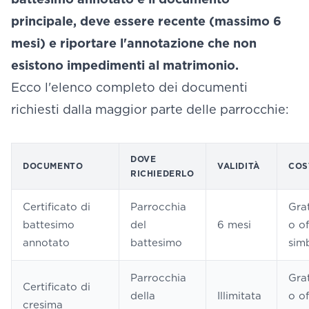
principale, deve essere recente (massimo 6
mesi) e riportare l'annotazione che non
esistono impedimenti al matrimonio.
Ecco l'elenco completo dei documenti
richiesti dalla maggior parte delle parrocchie:
DOVE
DOCUMENTO
VALIDITÀ
COS
RICHIEDERLO
Certificato di
Parrocchia
Gra
battesimo
del
6 mesi
o of
annotato
battesimo
sim
Parrocchia
Gra
Certificato di
della
Illimitata
o of
cresima