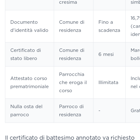
cresima
sim
16,
Documento
Comune di
Fino a
(ca
d'identità valido
residenza
scadenza
iden
Certificato di
Comune di
Mar
6 mesi
stato libero
residenza
bol
Parrocchia
Attestato corso
Incl
che eroga il
Illimitata
prematrimoniale
nel
corso
Nulla osta del
Parroco di
-
Gra
parroco
residenza
Il certificato di battesimo annotato va richiesto