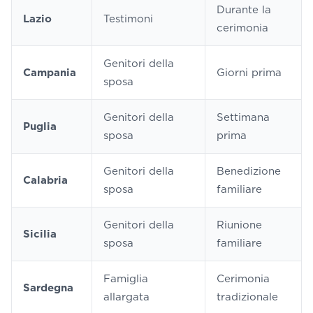
Durante la
Lazio
Testimoni
cerimonia
Genitori della
Campania
Giorni prima
sposa
Genitori della
Settimana
Puglia
sposa
prima
Genitori della
Benedizione
Calabria
sposa
familiare
Genitori della
Riunione
Sicilia
sposa
familiare
Famiglia
Cerimonia
Sardegna
allargata
tradizionale