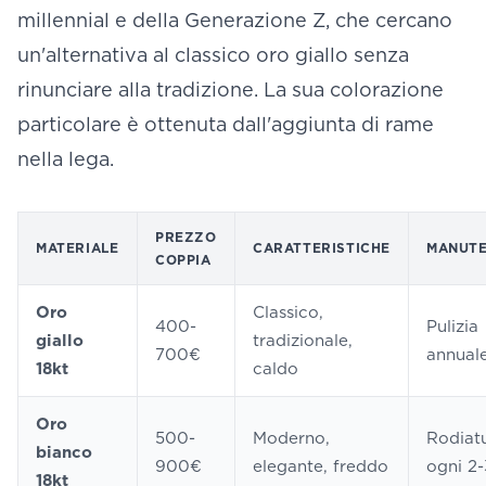
millennial e della Generazione Z, che cercano
un'alternativa al classico oro giallo senza
rinunciare alla tradizione. La sua colorazione
particolare è ottenuta dall'aggiunta di rame
nella lega.
PREZZO
MATERIALE
CARATTERISTICHE
MANUTE
COPPIA
Oro
Classico,
400-
Pulizia
giallo
tradizionale,
700€
annual
18kt
caldo
Oro
500-
Moderno,
Rodiat
bianco
900€
elegante, freddo
ogni 2-
18kt