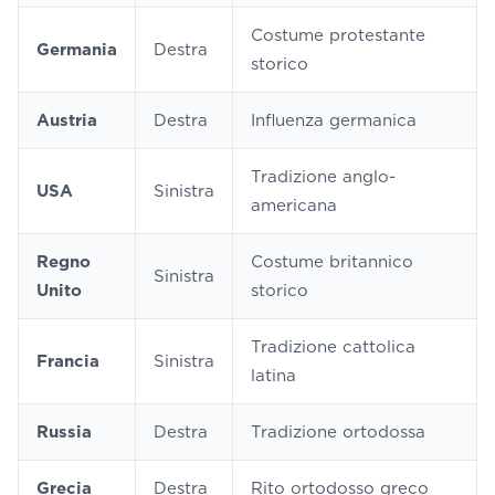
Costume protestante
Germania
Destra
storico
Austria
Destra
Influenza germanica
Tradizione anglo-
USA
Sinistra
americana
Regno
Costume britannico
Sinistra
Unito
storico
Tradizione cattolica
Francia
Sinistra
latina
Russia
Destra
Tradizione ortodossa
Grecia
Destra
Rito ortodosso greco