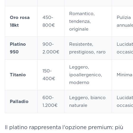
Romantico,
Oro rosa
450-
Pulizia
tendenza,
18kt
800€
annual
originale
Platino
900-
Resistente,
Lucida
950
2.000€
prestigioso, raro
occasi
Leggero,
150-
Titanio
ipoallergenico,
Minima
400€
moderno
600-
Leggero, bianco
Lucida
Palladio
1.200€
naturale
occasi
Il platino rappresenta l'opzione premium: più