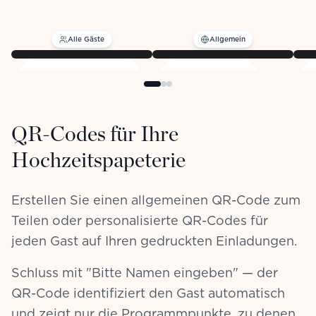
Alle Gäste
Allgemein
QR-CODE
GÄSTE
3
Gäste
Anna Müller
Bestätigt
QR-Codes für Ihre
Thomas Schmidt
Hochzeitspapeterie
Ausstehend
Lisa Weber
Bestätigt
Erstellen Sie einen allgemeinen QR-Code zum
anatole.wedding/m&j
Teilen oder personalisierte QR-Codes für
Alle herunterladen
PNG
jeden Gast auf Ihren gedruckten Einladungen.
Schluss mit "Bitte Namen eingeben" — der
QR-Code identifiziert den Gast automatisch
und zeigt nur die Programmpunkte, zu denen