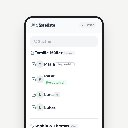
Gästeliste
7
Gäste
Suchen...
Familie Müller
Familie
M
Maria
Hauptkontakt
Peter
P
Vegetarisch
L
Lena
+
1
L
Lukas
Sophie & Thomas
Paar