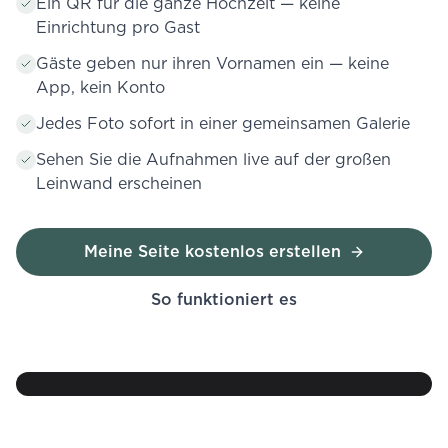
Ein QR für die ganze Hochzeit — keine
Einrichtung pro Gast
Gäste geben nur ihren Vornamen ein — keine
App, kein Konto
Jedes Foto sofort in einer gemeinsamen Galerie
Sehen Sie die Aufnahmen live auf der großen
Leinwand erscheinen
Meine Seite kostenlos erstellen
47
So funktioniert es
Fotos
heute
Abend
geteilt
Lucas & Emma · Live