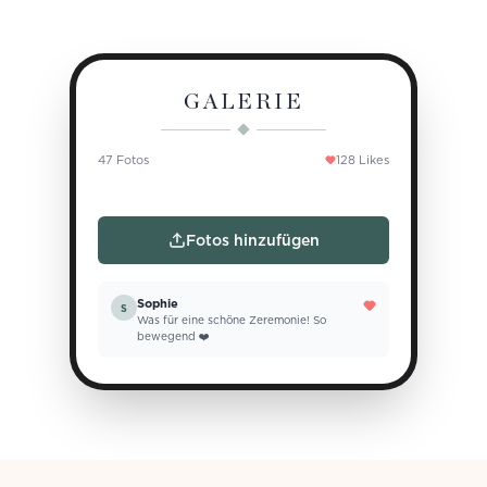
GALERIE
47 Fotos
128 Likes
Fotos hinzufügen
Sophie
S
Was für eine schöne Zeremonie! So
bewegend ❤️