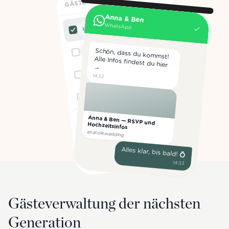
GÄSTE
Anna & Ben
Lena Schmidt
WhatsApp
L
Felix Wagner
Schön, dass du kommst!
Alle Infos findest du hier
F
→
Mia Becker
M
14:32
Jonas Hoffmann
J
Einladungslink teilen
Anna & Ben — RSVP und Hochzeitsinfos
anatole.wedding
Kanal wählen
Alles klar, bis bald! 💍
Email
Messenger
Telegram
14:33
WhatsApp
Gästeverwaltung der nächsten
Generation