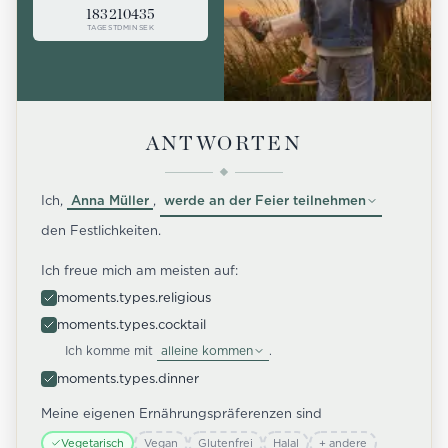
183
21
04
35
TAGE
STD
MIN
SEK
ANTWORTEN
Ich,
Anna Müller
,
werde an der Feier teilnehmen
den Festlichkeiten.
Ich freue mich am meisten auf:
moments.types.religious
moments.types.cocktail
Ich komme mit
alleine kommen
.
moments.types.dinner
Meine eigenen Ernährungspräferenzen sind
Vegetarisch
Vegan
Glutenfrei
Halal
+
andere