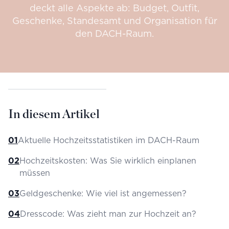
deckt alle Aspekte ab: Budget, Outfit,
Geschenke, Standesamt und Organisation für
den DACH-Raum.
In diesem Artikel
01
Aktuelle Hochzeitsstatistiken im DACH-Raum
02
Hochzeitskosten: Was Sie wirklich einplanen
müssen
03
Geldgeschenke: Wie viel ist angemessen?
04
Dresscode: Was zieht man zur Hochzeit an?