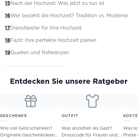
15
Nach der Hochzeit: Was jetzt zu tun ist
16
Wer bezahlt die Hochzeit? Tradition vs. Moderne
17
Dienstleister für Ihre Hochzeit
18
Fazit: Ihre perfekte Hochzeit planen
19
Quellen und Referenzen
Entdecken Sie unsere Ratgeber
GESCHENKE
OUTFIT
KOST
Wie viel Geld schenken?
Was anziehen als Gast?
Was ko
Originelle Geschenkideen
Dresscode für Frauen und
Preise