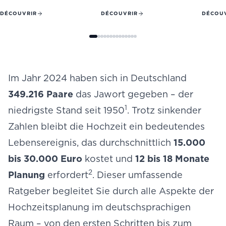
und Tipps.
Männer.
DÉCOUVRIR
DÉCOUVRIR
DÉCOU
Im Jahr 2024 haben sich in Deutschland
349.216 Paare
das Jawort gegeben – der
1
niedrigste Stand seit 1950
. Trotz sinkender
Zahlen bleibt die Hochzeit ein bedeutendes
Lebensereignis, das durchschnittlich
15.000
bis 30.000 Euro
kostet und
12 bis 18 Monate
2
Planung
erfordert
. Dieser umfassende
Ratgeber begleitet Sie durch alle Aspekte der
Hochzeitsplanung im deutschsprachigen
Raum – von den ersten Schritten bis zum