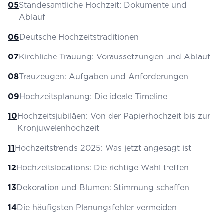
05
Standesamtliche Hochzeit: Dokumente und
Ablauf
06
Deutsche Hochzeitstraditionen
07
Kirchliche Trauung: Voraussetzungen und Ablauf
08
Trauzeugen: Aufgaben und Anforderungen
09
Hochzeitsplanung: Die ideale Timeline
10
Hochzeitsjubiläen: Von der Papierhochzeit bis zur
Kronjuwelenhochzeit
11
Hochzeitstrends 2025: Was jetzt angesagt ist
12
Hochzeitslocations: Die richtige Wahl treffen
13
Dekoration und Blumen: Stimmung schaffen
14
Die häufigsten Planungsfehler vermeiden