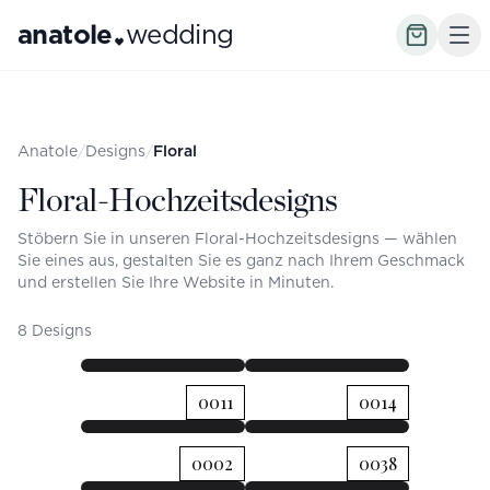
anatole
wedding
Anatole
/
Designs
/
Floral
Floral-Hochzeitsdesigns
Stöbern Sie in unseren Floral-Hochzeitsdesigns — wählen
Sie eines aus, gestalten Sie es ganz nach Ihrem Geschmack
und erstellen Sie Ihre Website in Minuten.
8 Designs
STARTSEITE
PROGRAMM
STARTSEITE
PROGRAMM
Mia &
0011
0014
MIA &
Leon
LEON
STARTSEITE
PROGRAMM
STARTSEITE
PROGRAMM
0002
0038
MIA
Mia
Samstag, 19.
Samstag, 19.
Juni 2027
Juni 2027