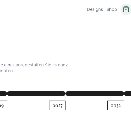
Designs
Shop
 eines aus, gestalten Sie es ganz
inuten.
STARTSEITE
PROGRAMM
STARTSEITE
PROGRAMM
M L
09
0027
0032
Mia
|
Samstag, 19. Juni
2027