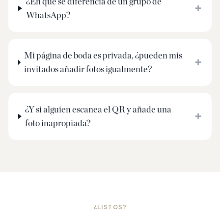
¿En qué se diferencia de un grupo de
+
WhatsApp?
Mi página de boda es privada, ¿pueden mis
+
invitados añadir fotos igualmente?
¿Y si alguien escanea el QR y añade una
+
foto inapropiada?
¿LISTOS?