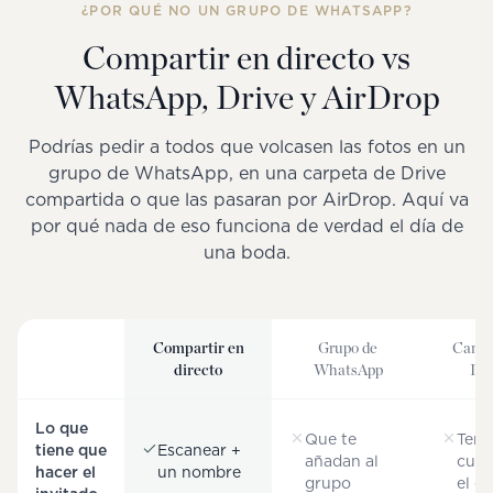
¿POR QUÉ NO UN GRUPO DE WHATSAPP?
Compartir en directo vs
WhatsApp, Drive y AirDrop
Podrías pedir a todos que volcasen las fotos en un
grupo de WhatsApp, en una carpeta de Drive
compartida o que las pasaran por AirDrop. Aquí va
por qué nada de eso funciona de verdad el día de
una boda.
Compartir en
Grupo de
Carpe
directo
WhatsApp
Dri
Lo que
Que te
Tene
tiene que
Escanear +
añadan al
cuen
hacer el
un nombre
grupo
el e