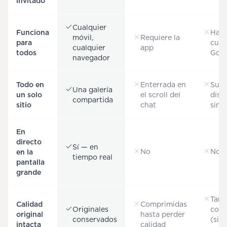
invitado
Cualquier
Funciona
Hace
móvil,
Requiere la
para
cuen
cualquier
app
todos
Goo
navegador
Todo en
Enterrada en
Subi
Una galería
un solo
el scroll del
disp
compartida
sitio
chat
sin 
En
directo
Sí — en
No
No
en la
tiempo real
pantalla
grande
Tam
Calidad
Comprimidas
Originales
comp
original
hasta perder
conservados
(si s
intacta
calidad