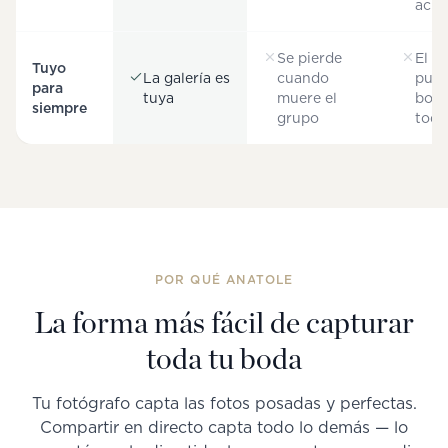
acue
Se pierde
El d
Tuyo
La galería es
cuando
pue
para
tuya
muere el
borr
siempre
grupo
todo
POR QUÉ ANATOLE
La forma más fácil de capturar
toda tu boda
Tu fotógrafo capta las fotos posadas y perfectas.
Compartir en directo capta todo lo demás — lo