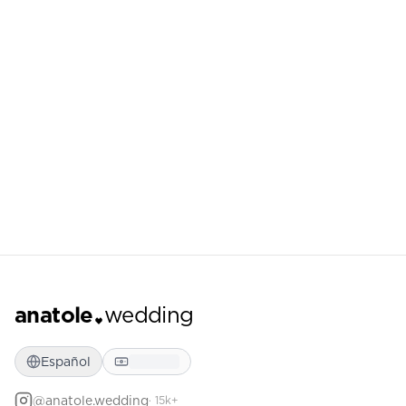
anatole
wedding
Español
@anatole.wedding
· 15k+