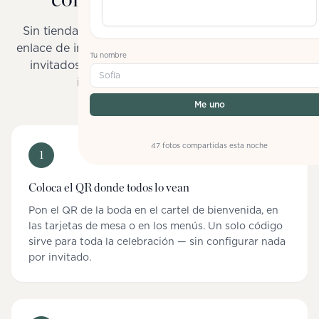
Sin tienda de apps, sin formulario de registro, sin
enlace de invitación a WhatsApp. Un escaneo y tus
Tu nombre
invitados ya están participando — en el mismo
Sofía
instante en que hacen la foto.
Me uno
47 fotos compartidas esta noche
1
Coloca el QR donde todos lo vean
Pon el QR de la boda en el cartel de bienvenida, en
las tarjetas de mesa o en los menús. Un solo código
sirve para toda la celebración — sin configurar nada
por invitado.