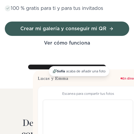
100 % gratis para ti y para tus invitados
Crear mi galería y conseguir mi QR
Ver cómo funciona
Sofía
acaba de añadir una foto
Lucas y Emma
En dire
Escanea para compartir tus fotos
CÓMO FUNCIONA
Del escaneo al recuerdo
compartido en segundos