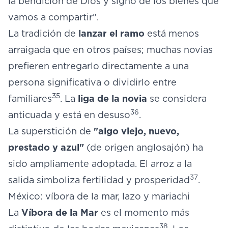
la bendición de Dios y signo de los bienes que
vamos a compartir".
La tradición de
lanzar el ramo
está menos
arraigada que en otros países; muchas novias
prefieren entregarlo directamente a una
persona significativa o dividirlo entre
35
familiares
. La
liga de la novia
se considera
36
anticuada y está en desuso
.
La superstición de
"algo viejo, nuevo,
prestado y azul"
(de origen anglosajón) ha
sido ampliamente adoptada. El arroz a la
37
salida simboliza fertilidad y prosperidad
.
México: víbora de la mar, lazo y mariachi
La
Víbora de la Mar
es el momento más
38