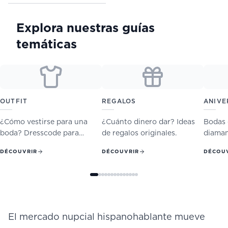
Explora nuestras guías
temáticas
OUTFIT
REGALOS
ANIVE
¿Cómo vestirse para una
¿Cuánto dinero dar? Ideas
Bodas d
boda? Dresscode para
de regalos originales.
diaman
mujeres y hombres.
DÉCOUVRIR
DÉCOUVRIR
DÉCOU
El mercado nupcial hispanohablante mueve