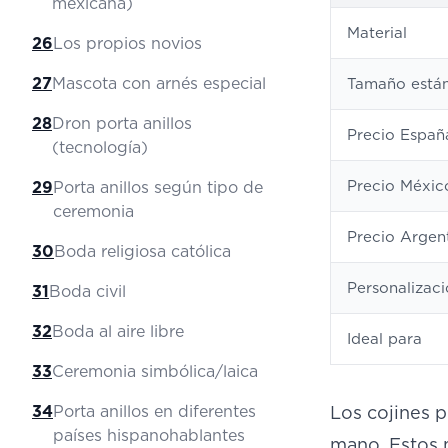
mexicana)
Material
26
Los propios novios
27
Mascota con arnés especial
Tamaño está
28
Dron porta anillos
Precio Españ
(tecnología)
Precio Méxic
29
Porta anillos según tipo de
ceremonia
Precio Argen
30
Boda religiosa católica
Personalizac
31
Boda civil
32
Boda al aire libre
Ideal para
33
Ceremonia simbólica/laica
34
Porta anillos en diferentes
Los cojines 
países hispanohablantes
mano. Estos 