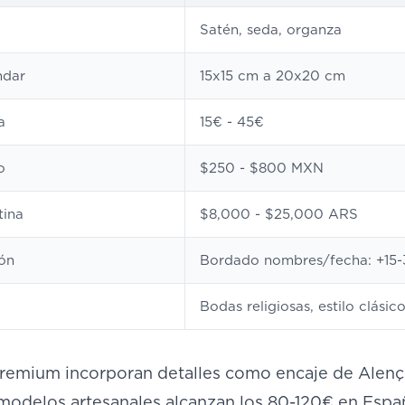
Satén, seda, organza
ndar
15x15 cm a 20x20 cm
a
15€ - 45€
o
$250 - $800 MXN
tina
$8,000 - $25,000 ARS
ión
Bordado nombres/fecha: +15
Bodas religiosas, estilo clásic
premium incorporan detalles como encaje de Alenç
modelos artesanales alcanzan los 80-120€ en Esp