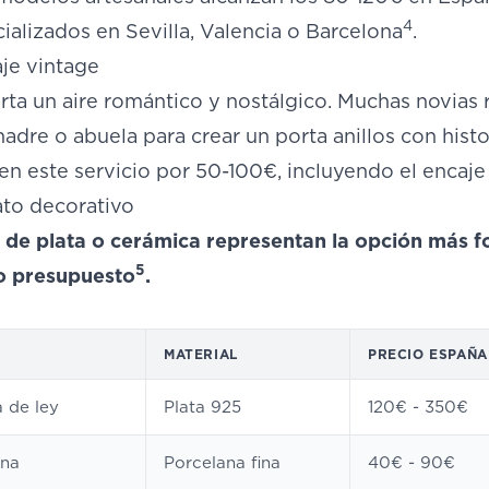
4
cializados en Sevilla, Valencia o Barcelona
.
aje vintage
rta un aire romántico y nostálgico. Muchas novias r
adre o abuela para crear un porta anillos con histor
en este servicio por 50-100€, incluyendo el encaje
ato decorativo
de plata o cerámica representan la opción más for
5
o presupuesto
.
MATERIAL
PRECIO ESPAÑA
 de ley
Plata 925
120€ - 350€
ana
Porcelana fina
40€ - 90€