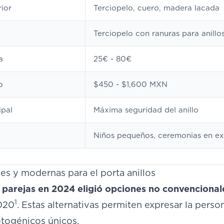
rior
Terciopelo, cuero, madera lacada
Terciopelo con ranuras para anillo
a
25€ - 80€
o
$450 - $1,600 MXN
ipal
Máxima seguridad del anillo
Niños pequeños, ceremonias en ex
les y modernas para el porta anillos
 parejas en 2024 eligió opciones no convencional
1
020
. Estas alternativas permiten expresar la perso
togénicos únicos.