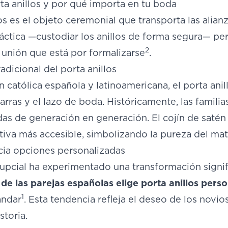
ta anillos y por qué importa en tu boda
los es el objeto ceremonial que transporta las alianz
ráctica —custodiar los anillos de forma segura— p
2
 unión que está por formalizarse
.
radicional del porta anillos
ón católica española y latinoamericana, el porta anil
 arras y el lazo de boda. Históricamente, las familia
as de generación en generación. El cojín de satén 
tiva más accesible, simbolizando la pureza del ma
cia opciones personalizadas
upcial ha experimentado una transformación signif
 de las parejas españolas elige porta anillos pers
1
ándar
. Esta tendencia refleja el deseo de los nov
storia.