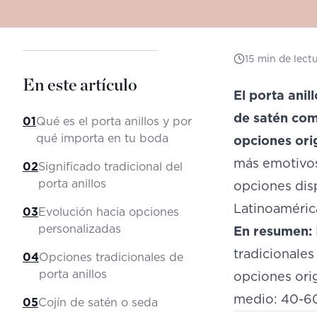
15
min de lect
En este artículo
El porta anil
de satén com
01
Qué es el porta anillos y por
qué importa en tu boda
opciones ori
más emotivos 
02
Significado tradicional del
porta anillos
opciones disp
Latinoaméric
03
Evolución hacia opciones
personalizadas
En resumen:
tradicionales
04
Opciones tradicionales de
porta anillos
opciones orig
medio: 40-6
05
Cojín de satén o seda