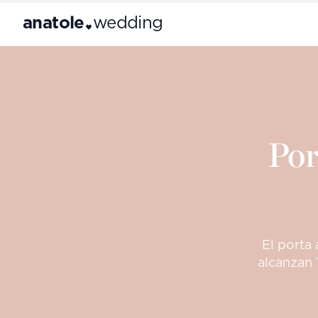
anatole
wedding
Por
El porta
alcanzan 