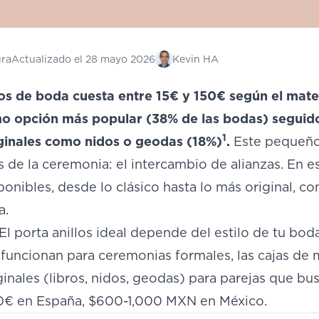
ura
Actualizado el
28 mayo 2026
Kevin HA
los de boda cuesta entre 15€ y 150€ según el mater
o opción más popular (38% de las bodas) seguido
1
ginales como nidos o geodas (18%)
.
Este pequeño
de la ceremonia: el intercambio de alianzas. En es
onibles, desde lo clásico hasta lo más original, c
a.
El porta anillos ideal depende del estilo de tu boda
 funcionan para ceremonias formales, las cajas de 
inales (libros, nidos, geodas) para parejas que bu
0€ en España, $600-1,000 MXN en México.