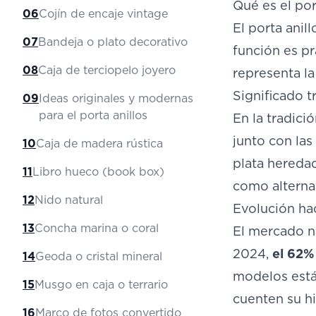
Qué es el por
06
Cojín de encaje vintage
El porta anil
07
Bandeja o plato decorativo
función es p
08
Caja de terciopelo joyero
representa la
Significado t
09
Ideas originales y modernas
para el porta anillos
En la tradici
junto con las
10
Caja de madera rústica
plata heredad
11
Libro hueco (book box)
como alterna
12
Nido natural
Evolución ha
13
Concha marina o coral
El mercado n
2024,
el 62%
14
Geoda o cristal mineral
modelos est
15
Musgo en caja o terrario
cuenten su hi
16
Marco de fotos convertido