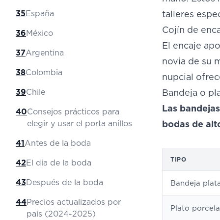
35
España
talleres espe
Cojín de enc
36
México
El encaje apo
37
Argentina
novia de su m
38
Colombia
nupcial ofrec
39
Chile
Bandeja o pl
Las bandejas 
40
Consejos prácticos para
elegir y usar el porta anillos
bodas de alt
41
Antes de la boda
TIPO
42
El día de la boda
43
Después de la boda
Bandeja plata
44
Precios actualizados por
Plato porcel
país (2024-2025)