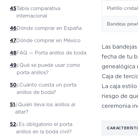
45
Tabla comparativa
Platillo cristal
internacional
Bandeja pew
46
Dónde comprar en España
47
Dónde comprar en México
Las bandejas 
48
FAQ — Porta anillos de boda
fecha de tu b
49
¿Qué se puede usar como
genealógica 
porta anillos?
Caja de terci
50
¿Cuánto cuesta un porta
La caja estil
anillos de boda?
riesgo de que
51
¿Quién lleva los anillos al
ceremonia in
altar?
52
¿Es obligatorio el porta
CARACTERÍST
anillos en la boda civil?