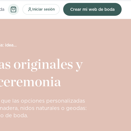
da
Iniciar sesión
Crear mi web de boda
Porta anillos de boda: ideas originales y tradicionales para tu ceremonia
as originales y
 ceremonia
as que las opciones personalizadas
madera, nidos naturales o geodas:
lo de boda.