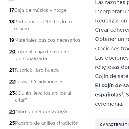
Las razones p
17
Caja de música vintage
Incorporar un
Reutilizar un
18
Porta anillos DIY: hazlo tú
mismo
Crear coheren
Obtener un r
19
Materiales básicos necesarios
Opciones trad
20
Tutorial: caja de madera
Las opciones
personalizada
religiosas do
21
Tutorial: libro hueco
Cojín de sat
22
Ideas DIY adicionales
El cojín de s
23
¿Quién lleva los anillos al
1
españolas
.
S
altar?
ceremonia.
24
Niño o niña portador/a
25
Padrino de anillos (tradición
CARACTERÍST