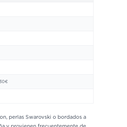
-30€
o
on, perlas Swarovski o bordados a
aña y provienen frecuentemente de