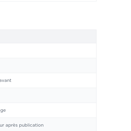
avant
age
our après publication