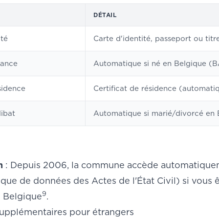
DÉTAIL
ité
Carte d'identité, passeport ou titr
sance
Automatique si né en Belgique (
sidence
Certificat de résidence (automatiqu
ibat
Automatique si marié/divorcé en 
n
: Depuis 2006, la commune accède automatiqueme
que de données des Actes de l'État Civil) si vous
9
en Belgique
.
pplémentaires pour étrangers