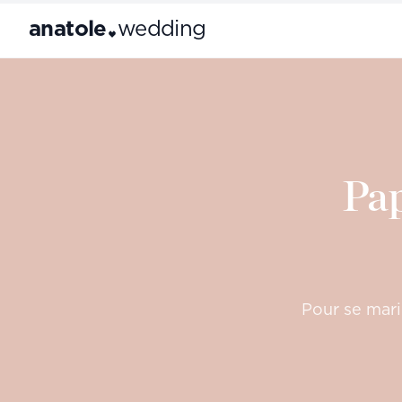
anatole
wedding
Pap
Pour se marie