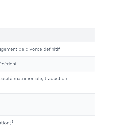
gement de divorce définitif
récédent
apacité matrimoniale, traduction
5
ation)