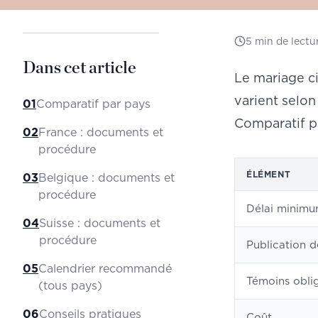
5
min de lectu
Dans cet article
Le mariage ci
varient selon
01
Comparatif par pays
Comparatif p
02
France : documents et
procédure
ÉLÉMENT
03
Belgique : documents et
procédure
Délai minim
04
Suisse : documents et
procédure
Publication d
05
Calendrier recommandé
Témoins oblig
(tous pays)
06
Conseils pratiques
Coût