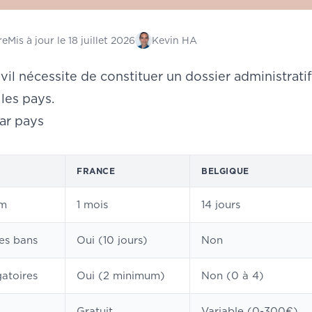
re
Mis à jour le
18 juillet 2026
Kevin HA
vil nécessite de constituer un dossier administrati
 les pays.
ar pays
FRANCE
BELGIQUE
um
1 mois
14 jours
es bans
Oui (10 jours)
Non
atoires
Oui (2 minimum)
Non (0 à 4)
Gratuit
Variable (0-300€)